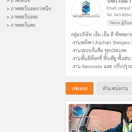
บจก.เอ็ม เ
>
ภาคเหนือ
Email:
jomyut_
>
ภาคตะวันออก/เหนือ
Tel:
0634266
>
ภาคตะวันออก
วิศวกร, ผู้รับเ
>
ภาคตะวันตก
กลุ่มบริษัท เอ็ม เอ็น ดี ซัพพลา
-งานหลังคา Asphalt Shingles
-งานระบบกันซึม ทุกประเภท
-งานพื้นอีพ็อกซี่ พื้นพียู พื้
-งาน Renovate และ ปรับปรุ
เพจออล
ตำแหน่งงาน