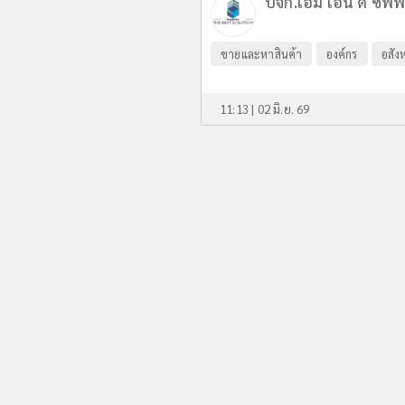
บจก.เอ็ม เอ็น ดี ซัพ
ขายและหาสินค้า
องค์กร
อสัง
11:13 | 02 มิ.ย. 69