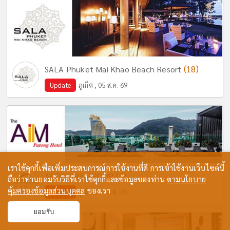
(18)
SALA Phuket Mai Khao Beach Resort
Update
ภูเก็ต , 05 ส.ค. 69
เราใช้คุกกี้เพื่อเพิ่มประสบการณ์การใช้งานที่ดี การเข้าใช้งานเว็บไซต์นี้
(7)
ANDAKIRA GROUP
ถือว่าท่านยอมรับวิธีที่เราใช้คุกกี้และข้อมูลของท่าน
ตามนโยบาย
คุ้มครองข้อมูลส่วนบุคคล
ของเรา
Update
ภูเก็ต , 07 ส.ค. 69
ยอมรับ