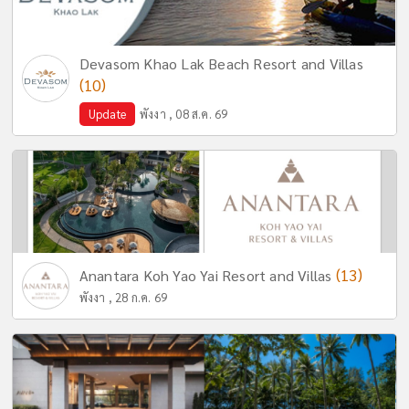
Devasom Khao Lak Beach Resort and Villas
(10)
Update
พังงา , 08 ส.ค. 69
(13)
Anantara Koh Yao Yai Resort and Villas
พังงา , 28 ก.ค. 69