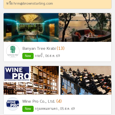
หรือ
hrm@brownstarling.com
(13)
Banyan Tree Krabi
New
กระบี่ , 06 ส.ค. 69
(4)
Wine Pro Co., Ltd.
New
กรุงเทพมหานคร , 05 ส.ค. 69