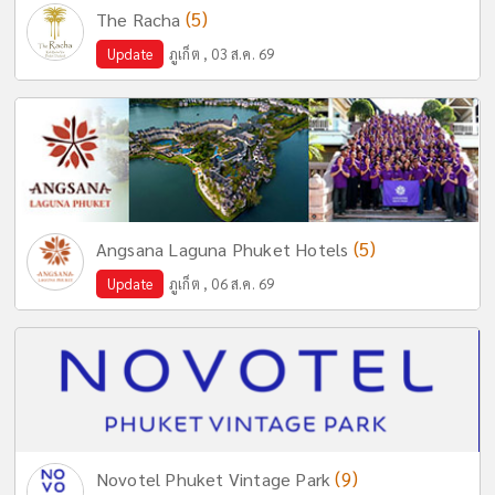
(5)
The Racha
Update
ภูเก็ต , 03 ส.ค. 69
(5)
Angsana Laguna Phuket Hotels
Update
ภูเก็ต , 06 ส.ค. 69
(9)
Novotel Phuket Vintage Park