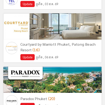
Update
ภูเก็ต , 03 ส.ค. 69
Courtyard by Marriott Phuket, Patong Beach
(16)
Resort
Update
ภูเก็ต , 06 ส.ค. 69
(20)
Paradox Phuket