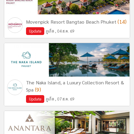
(14)
Movenpick Resort Bangtao Beach Phuket
Update
ภูเก็ต , 04 ส.ค. 69
The Naka Island, a Luxury Collection Resort &
(9)
Spa
Update
ภูเก็ต , 07 ส.ค. 69