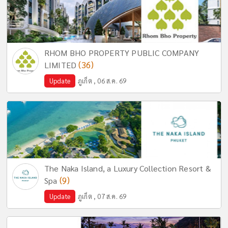
RHOM BHO PROPERTY PUBLIC COMPANY
(36)
LIMITED
Update
ภูเก็ต , 06 ส.ค. 69
The Naka Island, a Luxury Collection Resort &
(9)
Spa
Update
ภูเก็ต , 07 ส.ค. 69