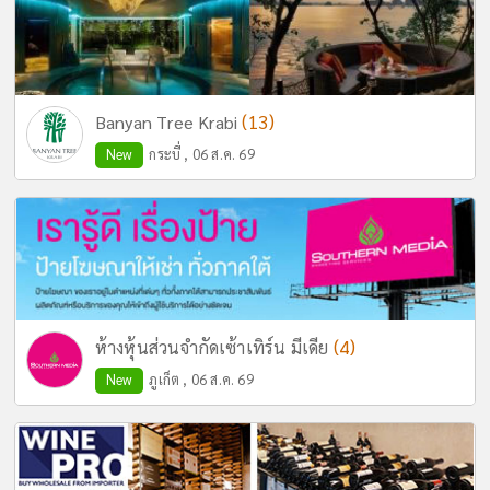
(13)
Banyan Tree Krabi
New
กระบี่ , 06 ส.ค. 69
(4)
ห้างหุ้นส่วนจำกัดเซ้าเทิร์น มีเดีย
New
ภูเก็ต , 06 ส.ค. 69