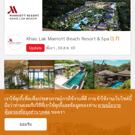
(17)
Khao Lak Marriott Beach Resort & Spa
Update
พังงา , 06 ส.ค. 69
เราใช้คุกกี้เพื่อเพิ่มประสบการณ์การใช้งานที่ดี การเข้าใช้งานเว็บไซต์นี้
(14)
Anantara Layan Phuket Resort
ถือว่าท่านยอมรับวิธีที่เราใช้คุกกี้และข้อมูลของท่าน
ตามนโยบาย
Update
ภูเก็ต , 06 ส.ค. 69
คุ้มครองข้อมูลส่วนบุคคล
ของเรา
ยอมรับ