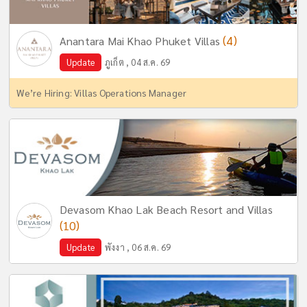
(4)
Anantara Mai Khao Phuket Villas
Update
ภูเก็ต , 04 ส.ค. 69
We’re Hiring: Villas Operations Manager
Devasom Khao Lak Beach Resort and Villas
(10)
Update
พังงา , 06 ส.ค. 69