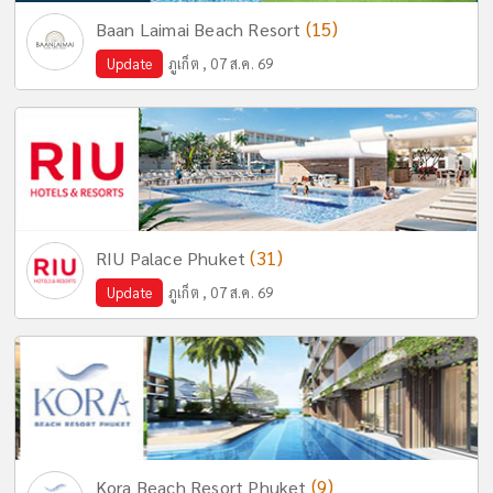
(15)
Baan Laimai Beach Resort
Update
ภูเก็ต , 07 ส.ค. 69
(31)
RIU Palace Phuket
Update
ภูเก็ต , 07 ส.ค. 69
(9)
Kora Beach Resort Phuket