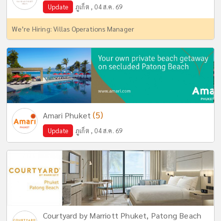
Update
ภูเก็ต , 04 ส.ค. 69
We’re Hiring: Villas Operations Manager
(5)
Amari Phuket
Update
ภูเก็ต , 04 ส.ค. 69
Courtyard by Marriott Phuket, Patong Beach