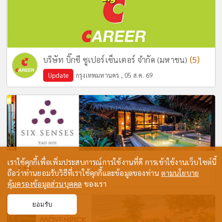
(5)
บริษัท บิ๊กซี ซูเปอร์เซ็นเตอร์ จำกัด (มหาชน)
Update
กรุงเทพมหานคร , 05 ส.ค. 69
เราใช้คุกกี้เพื่อเพิ่มประสบการณ์การใช้งานที่ดี การเข้าใช้งานเว็บไซต์นี้
(10)
Six Senses Yao Noi
ถือว่าท่านยอมรับวิธีที่เราใช้คุกกี้และข้อมูลของท่าน
ตามนโยบาย
พังงา , 29 ก.ค. 69
คุ้มครองข้อมูลส่วนบุคคล
ของเรา
ยอมรับ