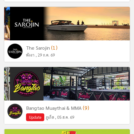
(1)
The Sarojin
พังงา , 29 ก.ค. 69
(9)
Bangtao Muaythai & MMA
Update
ภูเก็ต , 05 ส.ค. 69