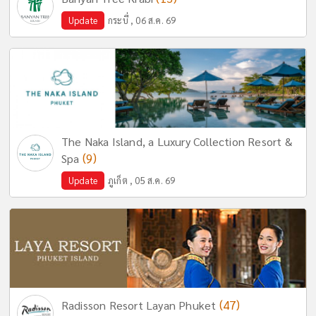
Update
กระบี่ , 06 ส.ค. 69
The Naka Island, a Luxury Collection Resort &
(9)
Spa
Update
ภูเก็ต , 05 ส.ค. 69
(47)
Radisson Resort Layan Phuket