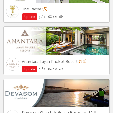
(5)
The Racha
Update
ภูเก็ต , 03 ส.ค. 69
(14)
Anantara Layan Phuket Resort
Update
ภูเก็ต , 06 ส.ค. 69
Devasom Khao Lak Beach Resort and Villas