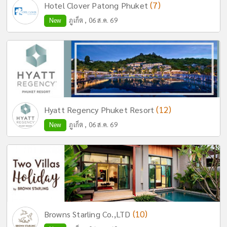
(7)
Hotel Clover Patong Phuket
New
ภูเก็ต , 06 ส.ค. 69
(12)
Hyatt Regency Phuket Resort
New
ภูเก็ต , 06 ส.ค. 69
(10)
Browns Starling Co.,LTD