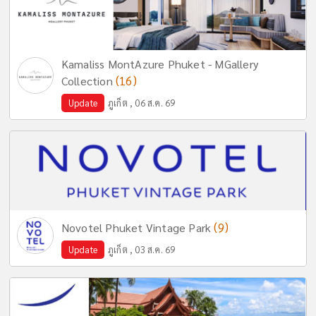
Kamaliss MontAzure Phuket - MGallery
(16)
Collection
Update
ภูเก็ต , 06 ส.ค. 69
(9)
Novotel Phuket Vintage Park
Update
ภูเก็ต , 03 ส.ค. 69