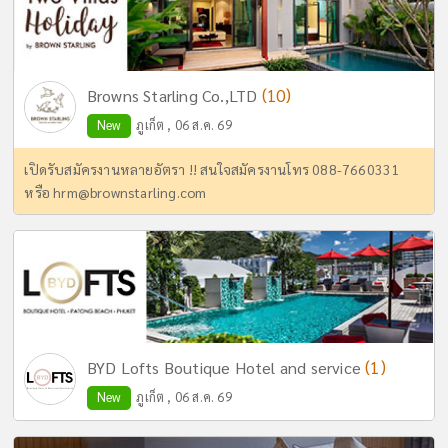
(10)
Browns Starling Co.,LTD
New
ภูเก็ต , 06 ส.ค. 69
เปิดรับสมัครงานหลายอัตรา !! สนใจสมัครงานโทร 088-7660331
หรือ
hrm@brownstarling.com
(1)
BYD Lofts Boutique Hotel and service
New
ภูเก็ต , 06 ส.ค. 69