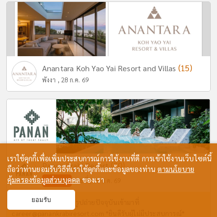
(15)
Anantara Koh Yao Yai Resort and Villas
พังงา , 28 ก.ค. 69
เราใช้คุกกี้เพื่อเพิ่มประสบการณ์การใช้งานที่ดี การเข้าใช้งานเว็บไซต์นี้
(20)
Panan Krabi Resort
ถือว่าท่านยอมรับวิธีที่เราใช้คุกกี้และข้อมูลของท่าน
ตามนโยบาย
คุ้มครองข้อมูลส่วนบุคคล
ของเรา
Update
กระบี่ , 05 ส.ค. 69
ยอมรับ
ส่งประวัติส่วนตัวพร้อมรูปถ่ายปัจจุบันเข้ามาที่
career@panankrabiresort.com
*ยินดีรับผู้ไม่มีประสบการณ์*