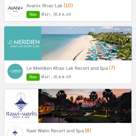
(10)
Avani+ Khao Lak
New
พังงา , 05 ส.ค. 69
(7)
Le Meridien Khao Lak Resort and Spa
New
พังงา , 05 ส.ค. 69
(8)
Rawi Warin Resort and Spa