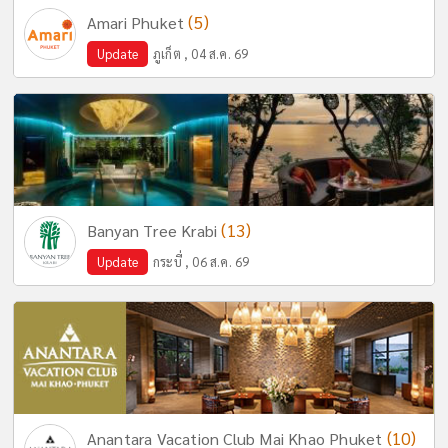
(5)
Amari Phuket
Update
ภูเก็ต , 04 ส.ค. 69
(13)
Banyan Tree Krabi
Update
กระบี่ , 06 ส.ค. 69
(10)
Anantara Vacation Club Mai Khao Phuket