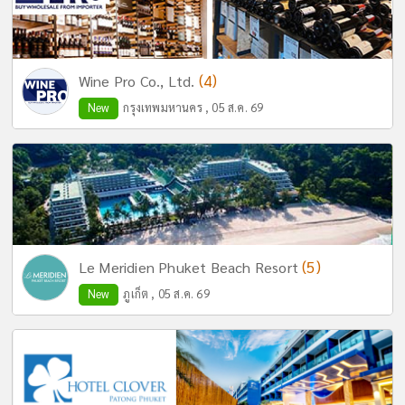
(4)
Wine Pro Co., Ltd.
New
กรุงเทพมหานคร , 05 ส.ค. 69
(5)
Le Meridien Phuket Beach Resort
New
ภูเก็ต , 05 ส.ค. 69