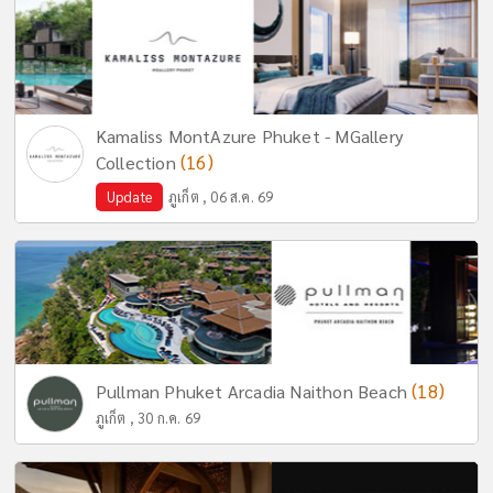
Kamaliss MontAzure Phuket - MGallery
(16)
Collection
Update
ภูเก็ต , 06 ส.ค. 69
(18)
Pullman Phuket Arcadia Naithon Beach
ภูเก็ต , 30 ก.ค. 69