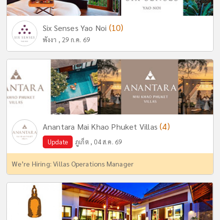
(10)
Six Senses Yao Noi
พังงา , 29 ก.ค. 69
(4)
Anantara Mai Khao Phuket Villas
Update
ภูเก็ต , 04 ส.ค. 69
We’re Hiring: Villas Operations Manager