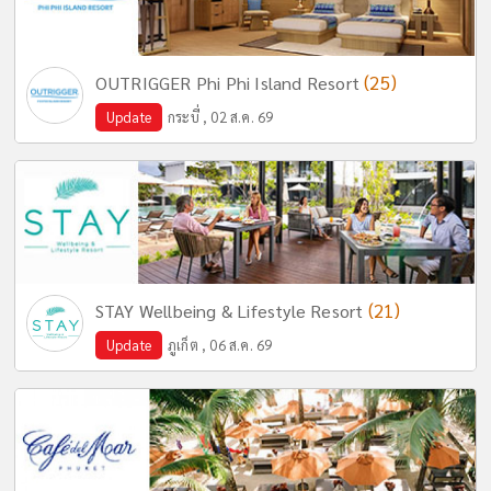
(25)
OUTRIGGER Phi Phi Island Resort
Update
กระบี่ , 02 ส.ค. 69
(21)
STAY Wellbeing & Lifestyle Resort
Update
ภูเก็ต , 06 ส.ค. 69