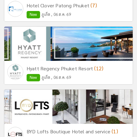
(7)
Hotel Clover Patong Phuket
New
ภูเก็ต , 06 ส.ค. 69
(12)
Hyatt Regency Phuket Resort
New
ภูเก็ต , 06 ส.ค. 69
(1)
BYD Lofts Boutique Hotel and service