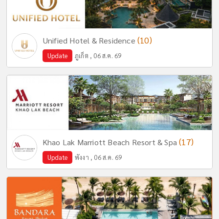
(10)
Unified Hotel & Residence
Update
ภูเก็ต , 06 ส.ค. 69
(17)
Khao Lak Marriott Beach Resort & Spa
Update
พังงา , 06 ส.ค. 69