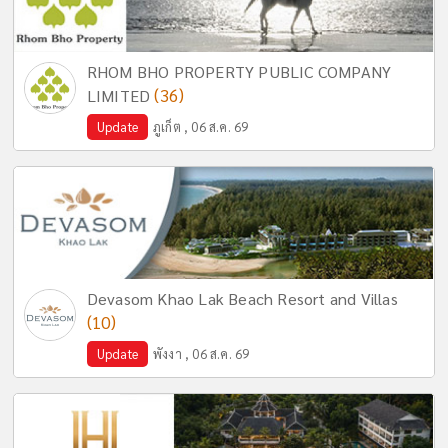
RHOM BHO PROPERTY PUBLIC COMPANY
(36)
LIMITED
Update
ภูเก็ต , 06 ส.ค. 69
Devasom Khao Lak Beach Resort and Villas
(10)
Update
พังงา , 06 ส.ค. 69