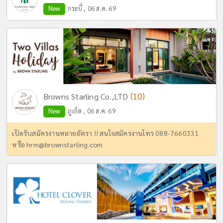
New
กระบี่ , 06 ส.ค. 69
(10)
Browns Starling Co.,LTD
New
ภูเก็ต , 06 ส.ค. 69
เปิดรับสมัครงานหลายอัตรา !! สนใจสมัครงานโทร 088-7660331
หรือ
hrm@brownstarling.com