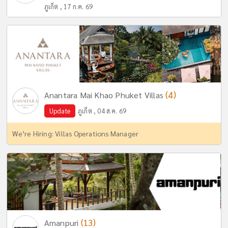
ภูเก็ต , 17 ก.ค. 69
(4)
Anantara Mai Khao Phuket Villas
Update
ภูเก็ต , 04 ส.ค. 69
We’re Hiring: Villas Operations Manager
(13)
Amanpuri