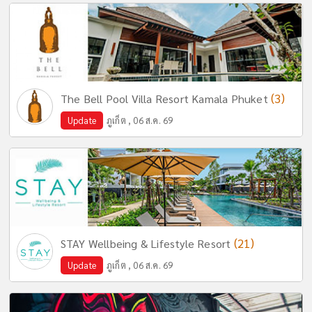
(3)
The Bell Pool Villa Resort Kamala Phuket
Update
ภูเก็ต , 06 ส.ค. 69
(21)
STAY Wellbeing & Lifestyle Resort
Update
ภูเก็ต , 06 ส.ค. 69