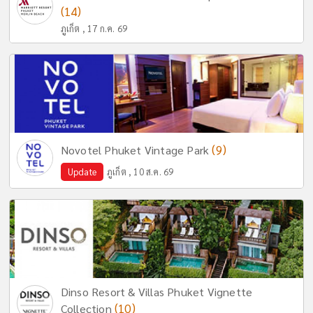
(14)
ภูเก็ต , 17 ก.ค. 69
(9)
Novotel Phuket Vintage Park
Update
ภูเก็ต , 10 ส.ค. 69
Dinso Resort & Villas Phuket Vignette
(10)
Collection