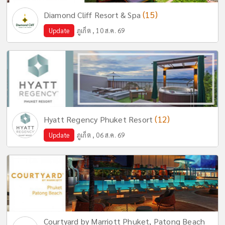
(15)
Diamond Cliff Resort & Spa
Update
ภูเก็ต , 10 ส.ค. 69
(12)
Hyatt Regency Phuket Resort
Update
ภูเก็ต , 06 ส.ค. 69
Courtyard by Marriott Phuket, Patong Beach