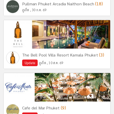
(18)
Pullman Phuket Arcadia Naithon Beach
ภูเก็ต , 30 ก.ค. 69
(3)
The Bell Pool Villa Resort Kamala Phuket
Update
ภูเก็ต , 10 ส.ค. 69
(9)
Cafe del Mar Phuket