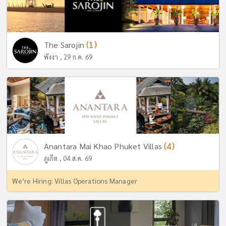
(1)
The Sarojin
พังงา , 29 ก.ค. 69
(4)
Anantara Mai Khao Phuket Villas
ภูเก็ต , 04 ส.ค. 69
We’re Hiring: Villas Operations Manager