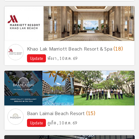
(18)
Khao Lak Marriott Beach Resort & Spa
Update
พังงา , 10 ส.ค. 69
(15)
Baan Laimai Beach Resort
Update
ภูเก็ต , 10 ส.ค. 69