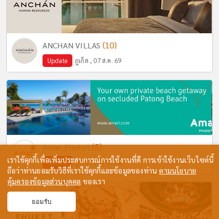
(10)
ANCHAN VILLAS
Update
ภูเก็ต , 07 ส.ค. 69
(5)
Amari Phuket
เราใช้คุกกี้เพื่อเพิ่มประสบการณ์การใช้งานที่ดี การเข้าใช้งานเว็บไซต์นี้
Update
ภูเก็ต , 10 ส.ค. 69
ถือว่าท่านยอมรับวิธีที่เราใช้คุกกี้และข้อมูลของท่าน
ตามนโยบาย
คุ้มครองข้อมูลส่วนบุคคล
ของเรา
ยอมรับ