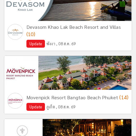
Devasom Khao Lak Beach Resort and Villas
(10)
Update
พังงา , 08 ส.ค. 69
(14)
Movenpick Resort Bangtao Beach Phuket
Update
ภูเก็ต , 08 ส.ค. 69