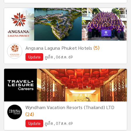
(5)
Angsana Laguna Phuket Hotels
Update
ภูเก็ต , 06 ส.ค. 69
Wyndham Vacation Resorts (Thailand) LTD
(24)
Update
ภูเก็ต , 07 ส.ค. 69