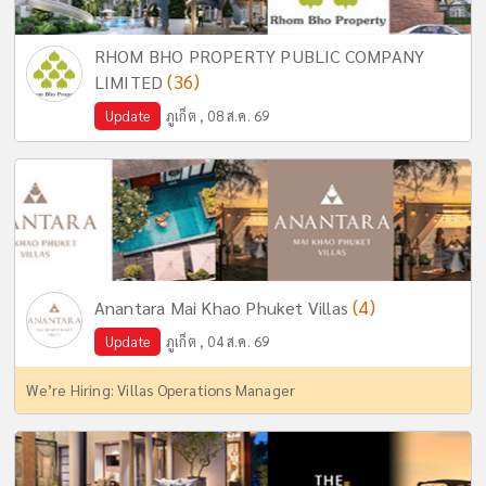
RHOM BHO PROPERTY PUBLIC COMPANY
(36)
LIMITED
Update
ภูเก็ต , 08 ส.ค. 69
(4)
Anantara Mai Khao Phuket Villas
Update
ภูเก็ต , 04 ส.ค. 69
We’re Hiring: Villas Operations Manager