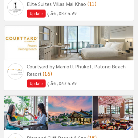
(11)
Elite Suites Villas Mai Khao
Update
ภูเก็ต , 08 ส.ค. 69
Courtyard by Marriott Phuket, Patong Beach
(16)
Resort
Update
ภูเก็ต , 06 ส.ค. 69
(15)
Diamond Cliff Resort & Spa