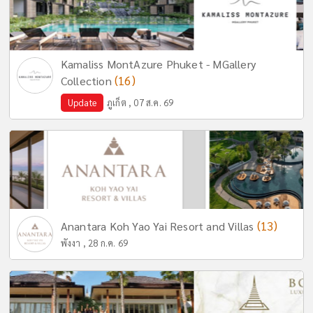
Kamaliss MontAzure Phuket - MGallery
(16)
Collection
Update
ภูเก็ต , 07 ส.ค. 69
(13)
Anantara Koh Yao Yai Resort and Villas
พังงา , 28 ก.ค. 69