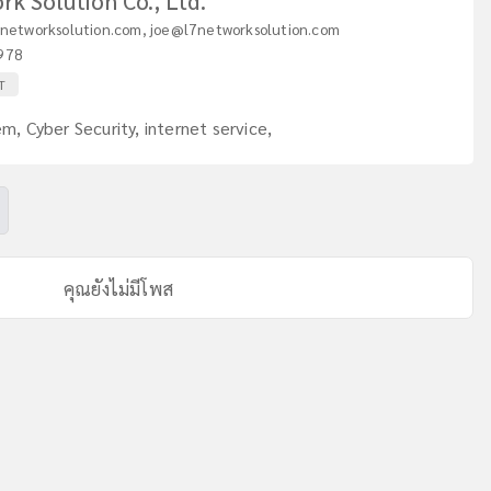
k Solution Co., Ltd.
7networksolution.com
,
joe@l7networksolution.com
978
IT
 Cyber Security, internet service,
คุณยังไม่มีโพส