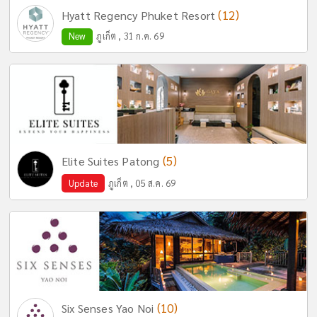
(12)
Hyatt Regency Phuket Resort
New
ภูเก็ต , 31 ก.ค. 69
(5)
Elite Suites Patong
Update
ภูเก็ต , 05 ส.ค. 69
(10)
Six Senses Yao Noi