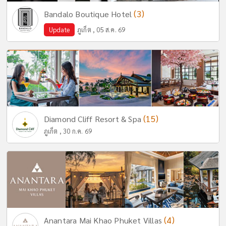
(3)
Bandalo Boutique Hotel
Update
ภูเก็ต , 05 ส.ค. 69
(15)
Diamond Cliff Resort & Spa
ภูเก็ต , 30 ก.ค. 69
(4)
Anantara Mai Khao Phuket Villas