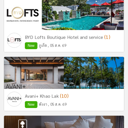
(1)
BYD Lofts Boutique Hotel and service
New
ภูเก็ต , 05 ส.ค. 69
(10)
Avani+ Khao Lak
New
พังงา , 05 ส.ค. 69