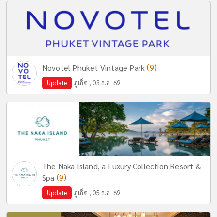
(9)
Novotel Phuket Vintage Park
Update
ภูเก็ต , 03 ส.ค. 69
The Naka Island, a Luxury Collection Resort &
(9)
Spa
Update
ภูเก็ต , 05 ส.ค. 69