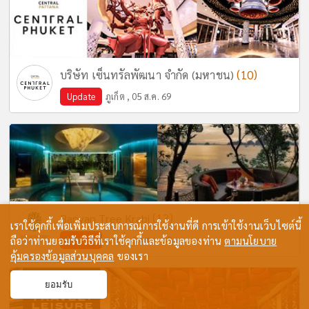
(10)
บริษัท เซ็นทรัลพัฒนา จำกัด (มหาชน)
Update
ภูเก็ต , 05 ส.ค. 69
(13)
Banyan Tree Krabi
เราใช้คุกกี้เพื่อเพิ่มประสบการณ์การใช้งานที่ดี การเข้าใช้งานเว็บไซต์นี้
ถือว่าท่านยอมรับวิธีที่เราใช้คุกกี้และข้อมูลของท่าน
Update
กระบี่ , 04 ส.ค. 69
ตามนโยบาย
คุ้มครองข้อมูลส่วนบุคคล
ของเรา
ยอมรับ