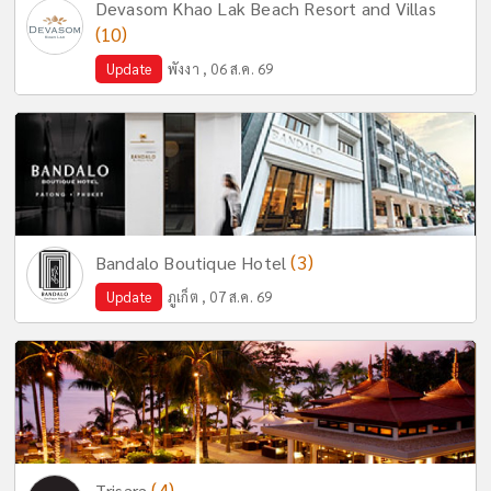
Devasom Khao Lak Beach Resort and Villas
(10)
Update
พังงา , 06 ส.ค. 69
(3)
Bandalo Boutique Hotel
Update
ภูเก็ต , 07 ส.ค. 69
(4)
Trisara