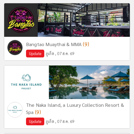
(9)
Bangtao Muaythai & MMA
Update
ภูเก็ต , 07 ส.ค. 69
The Naka Island, a Luxury Collection Resort &
(9)
Spa
Update
ภูเก็ต , 07 ส.ค. 69