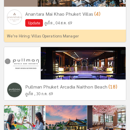
(4)
Anantara Mai Khao Phuket Villas
Update
ภูเก็ต , 04 ส.ค. 69
We’re Hiring: Villas Operations Manager
(18)
Pullman Phuket Arcadia Naithon Beach
ภูเก็ต , 30 ก.ค. 69