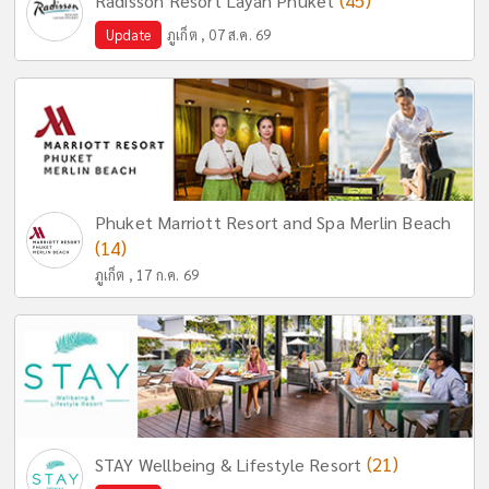
(45)
Radisson Resort Layan Phuket
Update
ภูเก็ต , 07 ส.ค. 69
Phuket Marriott Resort and Spa Merlin Beach
(14)
ภูเก็ต , 17 ก.ค. 69
(21)
STAY Wellbeing & Lifestyle Resort