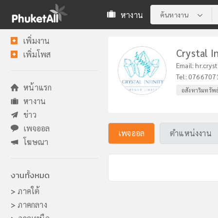
หางาน
ค้นหางาน
เพิ่มงาน
Crystal I
เพิ่มโพส
Email:
hr.crys
Tel:
0766707
หน้าแรก
อสังหาริมทรัพย์
หางาน
ข่าว
เพจออล
เพจออล
ตำแหน่งงาน
โฆษณา
งานทั้งหมด
>
ภาคใต้
>
ภาคกลาง