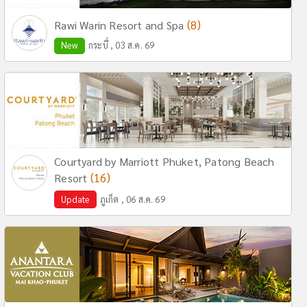
(8)
Rawi Warin Resort and Spa
New
กระบี่ , 03 ส.ค. 69
Courtyard by Marriott Phuket, Patong Beach
(16)
Resort
Update
ภูเก็ต , 06 ส.ค. 69