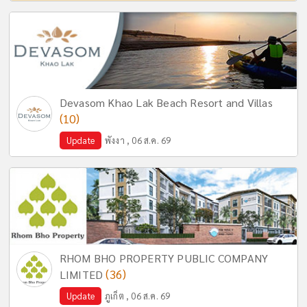
Devasom Khao Lak Beach Resort and Villas
(10)
Update
พังงา , 06 ส.ค. 69
RHOM BHO PROPERTY PUBLIC COMPANY
(36)
LIMITED
Update
ภูเก็ต , 06 ส.ค. 69