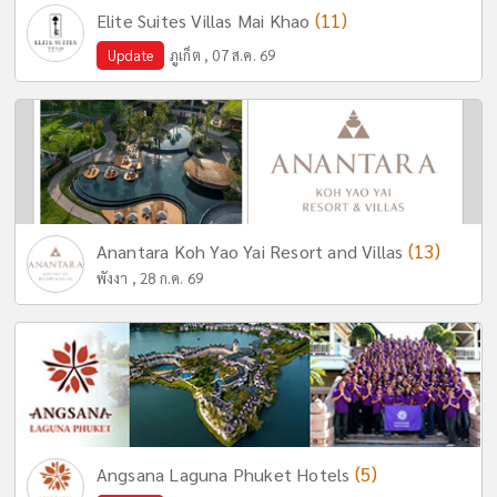
(11)
Elite Suites Villas Mai Khao
Update
ภูเก็ต , 07 ส.ค. 69
(13)
Anantara Koh Yao Yai Resort and Villas
พังงา , 28 ก.ค. 69
(5)
Angsana Laguna Phuket Hotels