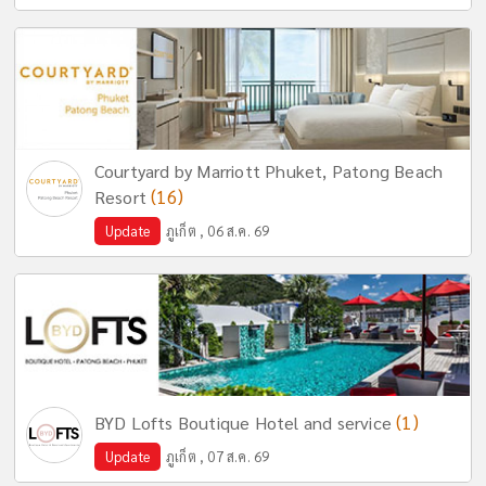
Courtyard by Marriott Phuket, Patong Beach
(16)
Resort
Update
ภูเก็ต , 06 ส.ค. 69
(1)
BYD Lofts Boutique Hotel and service
Update
ภูเก็ต , 07 ส.ค. 69