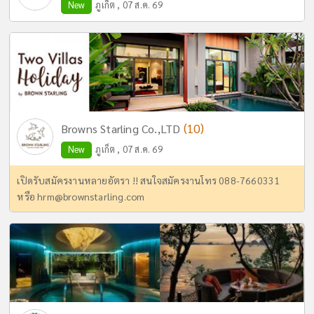
New
ภูเก็ต , 07 ส.ค. 69
(10)
Browns Starling Co.,LTD
New
ภูเก็ต , 07 ส.ค. 69
เปิดรับสมัครงานหลายอัตรา !! สนใจสมัครงานโทร 088-7660331
หรือ
hrm@brownstarling.com