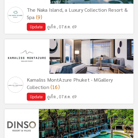
The Naka Island, a Luxury Collection Resort &
(9)
Spa
Update
ภูเก็ต , 07 ส.ค. 69
Kamaliss MontAzure Phuket - MGallery
(16)
Collection
Update
ภูเก็ต , 07 ส.ค. 69