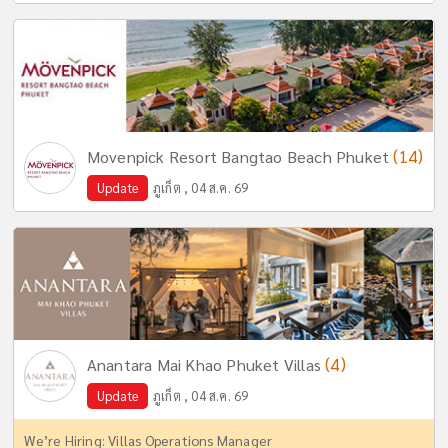
(14)
Movenpick Resort Bangtao Beach Phuket
Update
ภูเก็ต , 04 ส.ค. 69
(4)
Anantara Mai Khao Phuket Villas
Update
ภูเก็ต , 04 ส.ค. 69
We’re Hiring: Villas Operations Manager