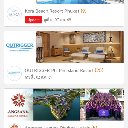
(9)
Kora Beach Resort Phuket
Update
ภูเก็ต , 07 ส.ค. 69
(25)
OUTRIGGER Phi Phi Island Resort
กระบี่ , 02 ส.ค. 69
(5)
Angsana Laguna Phuket Hotels