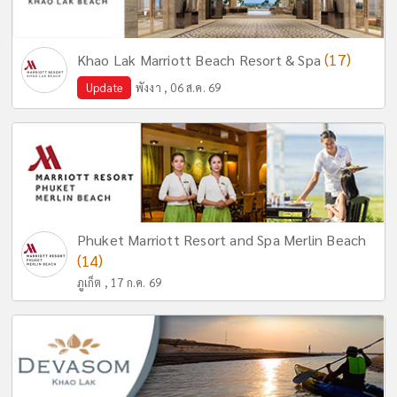
(17)
Khao Lak Marriott Beach Resort & Spa
Update
พังงา , 06 ส.ค. 69
Phuket Marriott Resort and Spa Merlin Beach
(14)
ภูเก็ต , 17 ก.ค. 69