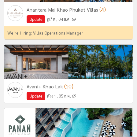
(4)
Anantara Mai Khao Phuket Villas
Update
ภูเก็ต , 04 ส.ค. 69
We’re Hiring: Villas Operations Manager
(10)
Avani+ Khao Lak
Update
พังงา , 05 ส.ค. 69