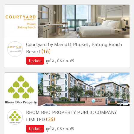
Courtyard by Marriott Phuket, Patong Beach
(16)
Resort
Update
ภูเก็ต , 06 ส.ค. 69
RHOM BHO PROPERTY PUBLIC COMPANY
(36)
LIMITED
Update
ภูเก็ต , 06 ส.ค. 69