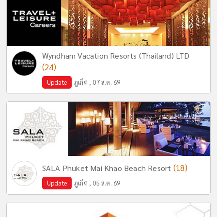
Wyndham Vacation Resorts (Thailand) LTD
(24)
Update
ภูเก็ต , 07 ส.ค. 69
(18)
SALA Phuket Mai Khao Beach Resort
Update
ภูเก็ต , 05 ส.ค. 69