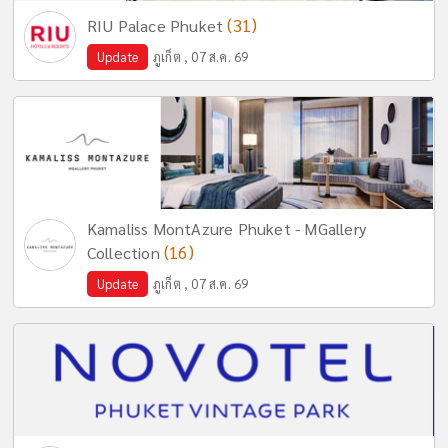
(31)
RIU Palace Phuket
Update
ภูเก็ต , 07 ส.ค. 69
Kamaliss MontAzure Phuket - MGallery
(16)
Collection
Update
ภูเก็ต , 07 ส.ค. 69