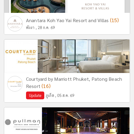
(15)
Anantara Koh Yao Yai Resort and Villas
พังงา , 28 ก.ค. 69
Courtyard by Marriott Phuket, Patong Beach
(16)
Resort
Update
ภูเก็ต , 05 ส.ค. 69