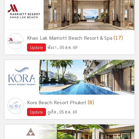
(17)
Khao Lak Marriott Beach Resort & Spa
Update
พังงา , 05 ส.ค. 69
(8)
Kora Beach Resort Phuket
Update
ภูเก็ต , 05 ส.ค. 69