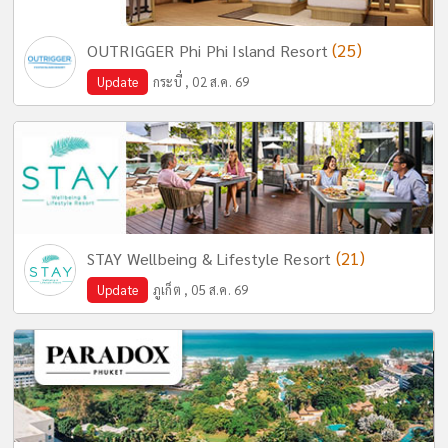
(25)
OUTRIGGER Phi Phi Island Resort
Update
กระบี่ , 02 ส.ค. 69
(21)
STAY Wellbeing & Lifestyle Resort
Update
ภูเก็ต , 05 ส.ค. 69