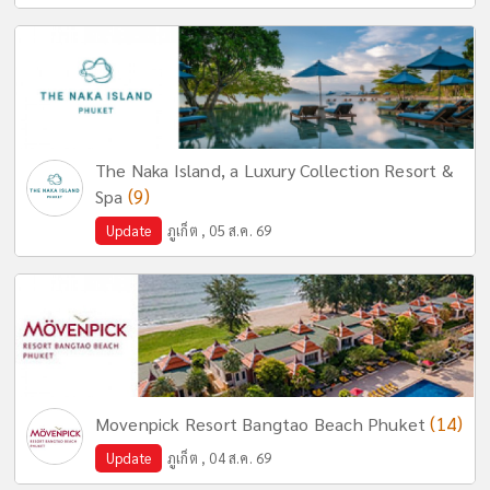
The Naka Island, a Luxury Collection Resort &
(9)
Spa
Update
ภูเก็ต , 05 ส.ค. 69
(14)
Movenpick Resort Bangtao Beach Phuket
Update
ภูเก็ต , 04 ส.ค. 69