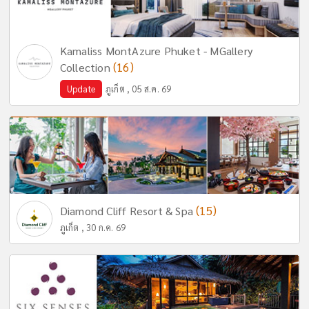
Kamaliss MontAzure Phuket - MGallery
(16)
Collection
Update
ภูเก็ต , 05 ส.ค. 69
(15)
Diamond Cliff Resort & Spa
ภูเก็ต , 30 ก.ค. 69