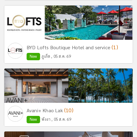
(1)
BYD Lofts Boutique Hotel and service
New
ภูเก็ต , 05 ส.ค. 69
(10)
Avani+ Khao Lak
New
พังงา , 05 ส.ค. 69