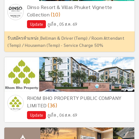
Dinso Resort & Villas Phuket Vignette
(10)
Collection
Update
ภูเก็ต , 05 ส.ค. 69
รับสมัครตำแหน่ง ฺBellman & Driver (Temp) / Room Attendant
(Temp) / Houseman (Temp) - Service Charge 50%
RHOM BHO PROPERTY PUBLIC COMPANY
(36)
LIMITED
Update
ภูเก็ต , 06 ส.ค. 69