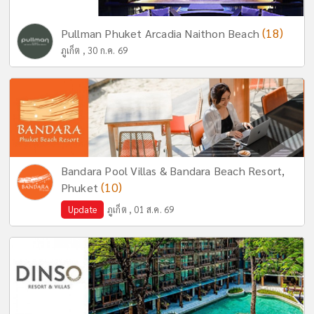
(18)
Pullman Phuket Arcadia Naithon Beach
ภูเก็ต , 30 ก.ค. 69
Bandara Pool Villas & Bandara Beach Resort,
(10)
Phuket
Update
ภูเก็ต , 01 ส.ค. 69