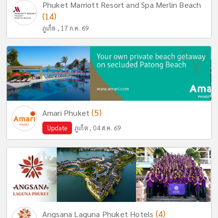
Phuket Marriott Resort and Spa Merlin Beach
(14)
ภูเก็ต , 17 ก.ค. 69
(5)
Amari Phuket
Update
ภูเก็ต , 04 ส.ค. 69
(4)
Angsana Laguna Phuket Hotels