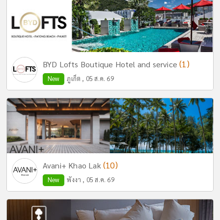
(1)
BYD Lofts Boutique Hotel and service
New
ภูเก็ต , 05 ส.ค. 69
(10)
Avani+ Khao Lak
New
พังงา , 05 ส.ค. 69