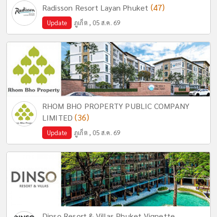
(47)
Radisson Resort Layan Phuket
Update
ภูเก็ต , 05 ส.ค. 69
RHOM BHO PROPERTY PUBLIC COMPANY
(36)
LIMITED
Update
ภูเก็ต , 05 ส.ค. 69
Dinso Resort & Villas Phuket Vignette