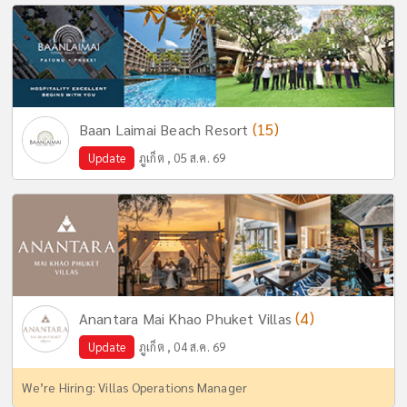
(15)
Baan Laimai Beach Resort
Update
ภูเก็ต , 05 ส.ค. 69
(4)
Anantara Mai Khao Phuket Villas
Update
ภูเก็ต , 04 ส.ค. 69
We’re Hiring: Villas Operations Manager