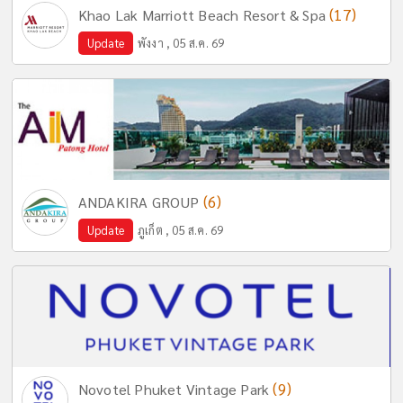
(17)
Khao Lak Marriott Beach Resort & Spa
Update
พังงา , 05 ส.ค. 69
(6)
ANDAKIRA GROUP
Update
ภูเก็ต , 05 ส.ค. 69
(9)
Novotel Phuket Vintage Park