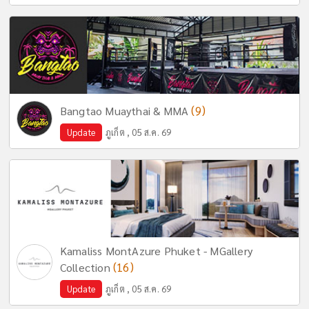
(9)
Bangtao Muaythai & MMA
Update
ภูเก็ต , 05 ส.ค. 69
Kamaliss MontAzure Phuket - MGallery
(16)
Collection
Update
ภูเก็ต , 05 ส.ค. 69