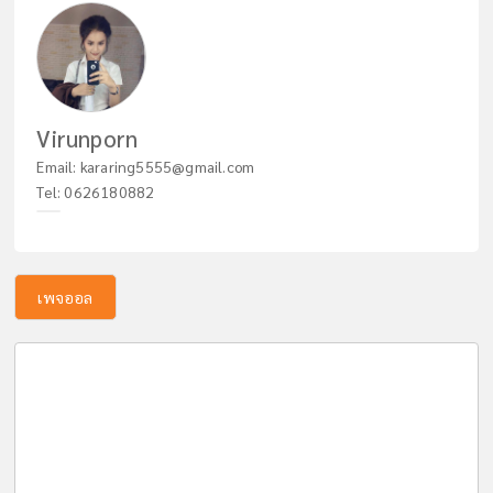
Virunporn
Email:
kararing5555@gmail.com
Tel:
0626180882
เพจออล