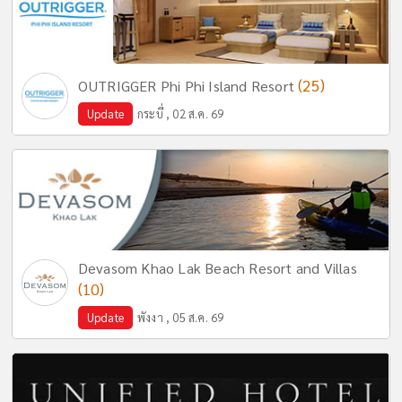
(25)
OUTRIGGER Phi Phi Island Resort
Update
กระบี่ , 02 ส.ค. 69
Devasom Khao Lak Beach Resort and Villas
(10)
Update
พังงา , 05 ส.ค. 69