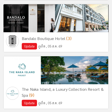
(3)
Bandalo Boutique Hotel
Update
ภูเก็ต , 05 ส.ค. 69
The Naka Island, a Luxury Collection Resort &
(9)
Spa
Update
ภูเก็ต , 05 ส.ค. 69