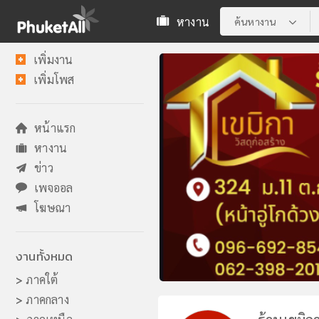
หางาน
ค้นหางาน
เพิ่มงาน
เพิ่มโพส
หน้าแรก
หางาน
ข่าว
เพจออล
โฆษณา
งานทั้งหมด
>
ภาคใต้
>
ภาคกลาง