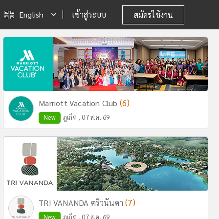
English
เข้าสู่ระบบ
สมัครใช้งาน
(6)
Marriott Vacation Club
New
ภูเก็ต , 07 ส.ค. 69
(7)
TRI VANANDA ตรีวนันดา
New
ภูเก็ต , 07 ส.ค. 69