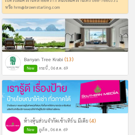
เปิดรับสมัครงานหลายอัตรา !! สนใจสมัครงานโทร 088-7660331
หรือ
hrm@brownstarling.com
(13)
Banyan Tree Krabi
New
กระบี่ , 06 ส.ค. 69
(4)
ห้างหุ้นส่วนจำกัดเซ้าเทิร์น มีเดีย
New
ภูเก็ต , 06 ส.ค. 69