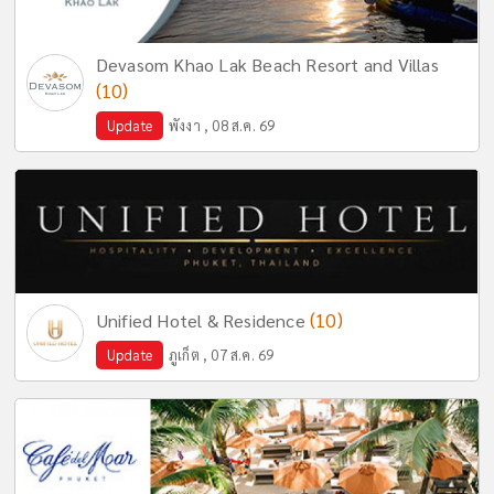
Devasom Khao Lak Beach Resort and Villas
(10)
Update
พังงา , 08 ส.ค. 69
(10)
Unified Hotel & Residence
Update
ภูเก็ต , 07 ส.ค. 69