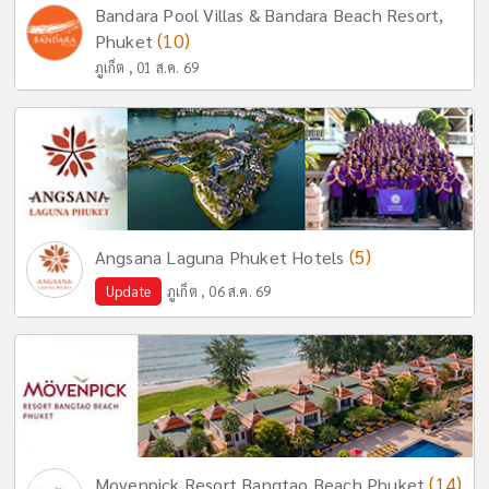
Bandara Pool Villas & Bandara Beach Resort,
(10)
Phuket
ภูเก็ต , 01 ส.ค. 69
(5)
Angsana Laguna Phuket Hotels
Update
ภูเก็ต , 06 ส.ค. 69
(14)
Movenpick Resort Bangtao Beach Phuket