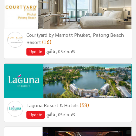
Courtyard by Marriott Phuket, Patong Beach
(16)
Resort
Update
ภูเก็ต , 06 ส.ค. 69
(58)
Laguna Resort & Hotels
Update
ภูเก็ต , 05 ส.ค. 69