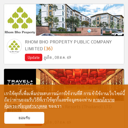
RHOM BHO PROPERTY PUBLIC COMPANY
(36)
LIMITED
Update
ภูเก็ต , 08 ส.ค. 69
เราใช้คุกกี้เพื่อเพิ่มประสบการณ์การใช้งานที่ดี การเข้าใช้งานเว็บไซต์นี้
ถือว่าท่านยอมรับวิธีที่เราใช้คุกกี้และข้อมูลของท่าน
ตามนโยบาย
คุ้มครองข้อมูลส่วนบุคคล
ของเรา
Wyndham Vacation Resorts (Thailand) LTD
(24)
ยอมรับ
Update
ภูเก็ต , 07 ส.ค. 69