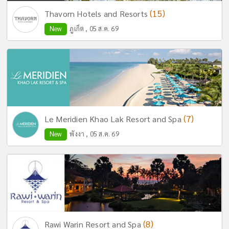
(15)
Thavorn Hotels and Resorts
New
ภูเก็ต , 05 ส.ค. 69
(7)
Le Meridien Khao Lak Resort and Spa
New
พังงา , 05 ส.ค. 69
(8)
Rawi Warin Resort and Spa