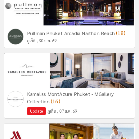
(18)
Pullman Phuket Arcadia Naithon Beach
ภูเก็ต , 30 ก.ค. 69
Kamaliss MontAzure Phuket - MGallery
(16)
Collection
Update
ภูเก็ต , 07 ส.ค. 69