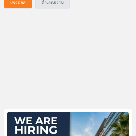
เพจออล
ตำแหน่งงาน