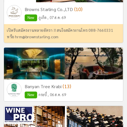
(10)
Browns Starling Co.,LTD
New
ภูเก็ต , 07 ส.ค. 69
เปิดรับสมัครงานหลายอัตรา !! สนใจสมัครงานโทร 088-7660331
หรือ
hrm@brownstarling.com
(13)
Banyan Tree Krabi
New
กระบี่ , 06 ส.ค. 69