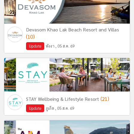
Devasom Khao Lak Beach Resort and Villas
(10)
Update
พังงา , 05 ส.ค. 69
(21)
STAY Wellbeing & Lifestyle Resort
Update
ภูเก็ต , 05 ส.ค. 69