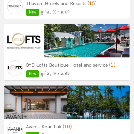
(15)
Thavorn Hotels and Resorts
New
ภูเก็ต , 05 ส.ค. 69
(1)
BYD Lofts Boutique Hotel and service
New
ภูเก็ต , 05 ส.ค. 69
(10)
Avani+ Khao Lak