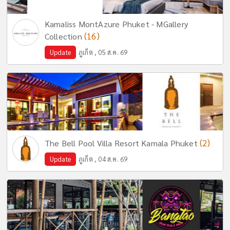
Kamaliss MontAzure Phuket - MGallery
(16)
Collection
Update
ภูเก็ต , 05 ส.ค. 69
(2)
The Bell Pool Villa Resort Kamala Phuket
Update
ภูเก็ต , 04 ส.ค. 69