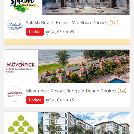
(10)
Splash Beach Resort Mai Khao Phuket
Update
ภูเก็ต , 05 ส.ค. 69
(14)
Movenpick Resort Bangtao Beach Phuket
Update
ภูเก็ต , 04 ส.ค. 69