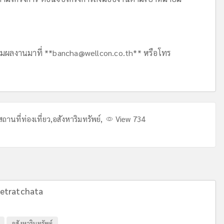
อมผลงานมาที่ **
bancha@wellcon.co.th
** หรือโทร
สถานที่ท่องเที่ยว
,
อสังหาริมทรัพย์
,
View 734
ietratchata
อสังหาริมทรัพย์