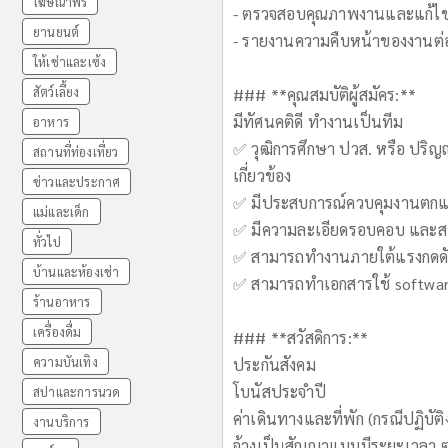
โฆษณาฟรี
- ตรวจสอบคุณภาพงานและแก้ไขปั
ยานยนต์
- รายงานความคืบหน้าของงานต่อ
ให้เช่าและเซ้ง
สัตว์เลี้ยง
### **คุณสมบัติผู้สมัคร:**
มีทัศนคติดี ทำงานเป็นทีม
อาหาร
✅ วุฒิการศึกษา ปวส. หรือ ปริญ
สถานที่ท่องเที่ยว
เกี่ยวข้อง
ข่าวและประกาศ
✅ มีประสบการณ์ควบคุมงานตกแต
แม่และเด็ก
✅ มีความละเอียดรอบคอบ และส
ทั่วไป
✅ สามารถทำงานภายใต้แรงกดดัน
บ้านและห้องเช่า
✅ สามารถทำเอกสารใช้ software 
ร้านอาหาร
เครื่องดื่ม
### **สวัสดิการ:**
ความบันเทิง
ประกันสังคม
โบนัสประจำปี
สปาและการนวด
ค่าเดินทางและที่พัก (กรณีปฏิบัติ
งานบริการ
จ้างเป็นสัญญาแบบมีระยะเวลา