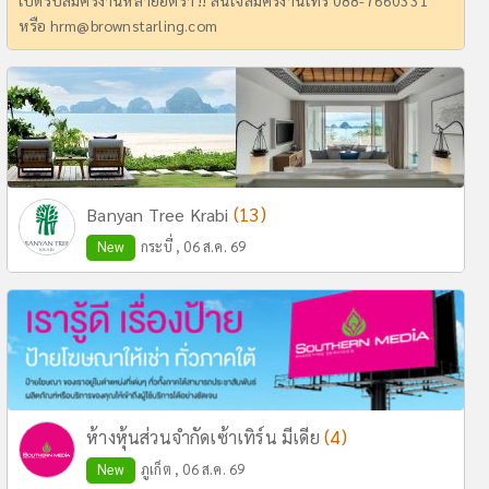
เปิดรับสมัครงานหลายอัตรา !! สนใจสมัครงานโทร 088-7660331
หรือ
hrm@brownstarling.com
(13)
Banyan Tree Krabi
New
กระบี่ , 06 ส.ค. 69
(4)
ห้างหุ้นส่วนจำกัดเซ้าเทิร์น มีเดีย
New
ภูเก็ต , 06 ส.ค. 69