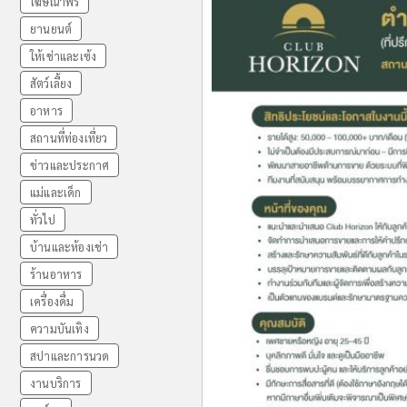
โฆษณาฟรี
ยานยนต์
ให้เช่าและเซ้ง
สัตว์เลี้ยง
อาหาร
สถานที่ท่องเที่ยว
ข่าวและประกาศ
แม่และเด็ก
ทั่วไป
บ้านและห้องเช่า
ร้านอาหาร
เครื่องดื่ม
ความบันเทิง
สปาและการนวด
งานบริการ