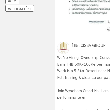
องค์กร
ออกกำลังและกีฬา
โดย:
CISSA GROUP
We’re Hiring: Ownership Consu
Earn THB 50K–100K+ per mo
Work in a 5-Star Resort near 
Full training & clear career pa
Join Wyndham Grand Nai Harn B
performing team.