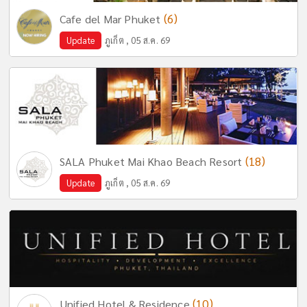
(6)
Cafe del Mar Phuket
Update
ภูเก็ต , 05 ส.ค. 69
(18)
SALA Phuket Mai Khao Beach Resort
Update
ภูเก็ต , 05 ส.ค. 69
(10)
Unified Hotel & Residence