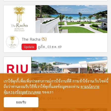
(5)
The Racha
Update
ภูเก็ต , 03 ส.ค. 69
เราใช้คุกกี้เพื่อเพิ่มประสบการณ์การใช้งานที่ดี การเข้าใช้งานเว็บไซต์นี้
ถือว่าท่านยอมรับวิธีที่เราใช้คุกกี้และข้อมูลของท่าน
ตามนโยบาย
(27)
RIU Palace Phuket
คุ้มครองข้อมูลส่วนบุคคล
ของเรา
Update
ภูเก็ต , 04 ส.ค. 69
ยอมรับ