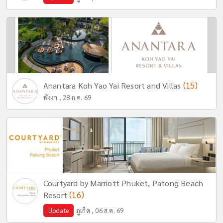
(15)
Anantara Koh Yao Yai Resort and Villas
พังงา , 28 ก.ค. 69
Courtyard by Marriott Phuket, Patong Beach
(16)
Resort
Update
ภูเก็ต , 06 ส.ค. 69