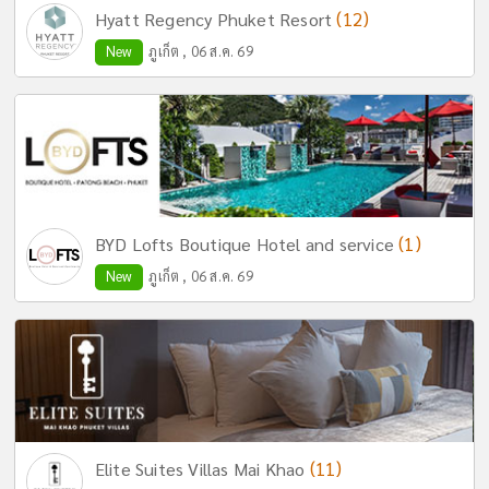
(12)
Hyatt Regency Phuket Resort
New
ภูเก็ต , 06 ส.ค. 69
(1)
BYD Lofts Boutique Hotel and service
New
ภูเก็ต , 06 ส.ค. 69
(11)
Elite Suites Villas Mai Khao