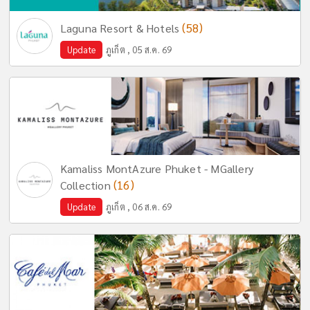
(58)
Laguna Resort & Hotels
Update
ภูเก็ต , 05 ส.ค. 69
Kamaliss MontAzure Phuket - MGallery
(16)
Collection
Update
ภูเก็ต , 06 ส.ค. 69