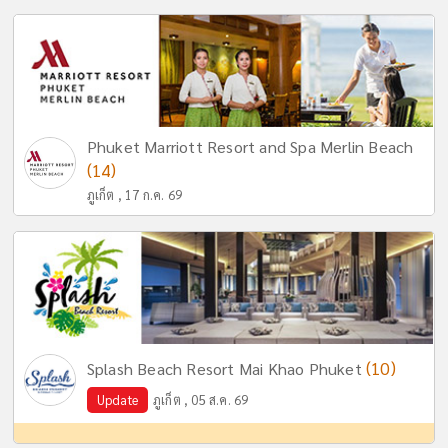
Phuket Marriott Resort and Spa Merlin Beach
(14)
ภูเก็ต , 17 ก.ค. 69
(10)
Splash Beach Resort Mai Khao Phuket
Update
ภูเก็ต , 05 ส.ค. 69