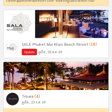
career@panankrabiresort.com
*ยินดีรับผู้ไม่มีประสบการณ์*
(18)
SALA Phuket Mai Khao Beach Resort
Update
ภูเก็ต , 05 ส.ค. 69
(4)
Trisara
ภูเก็ต , 23 ก.ค. 69