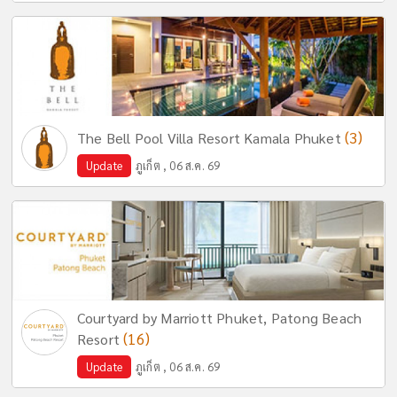
(3)
The Bell Pool Villa Resort Kamala Phuket
Update
ภูเก็ต , 06 ส.ค. 69
Courtyard by Marriott Phuket, Patong Beach
(16)
Resort
Update
ภูเก็ต , 06 ส.ค. 69