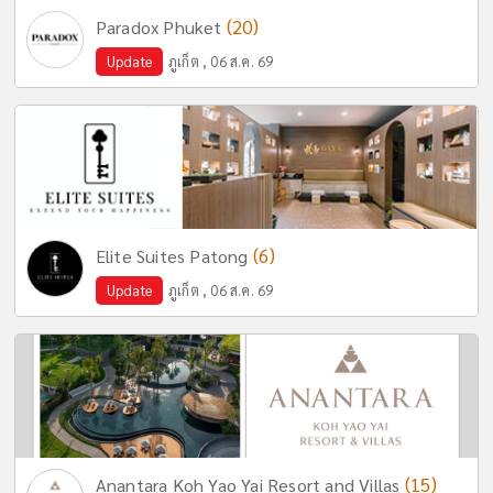
(20)
Paradox Phuket
Update
ภูเก็ต , 06 ส.ค. 69
(6)
Elite Suites Patong
Update
ภูเก็ต , 06 ส.ค. 69
(15)
Anantara Koh Yao Yai Resort and Villas