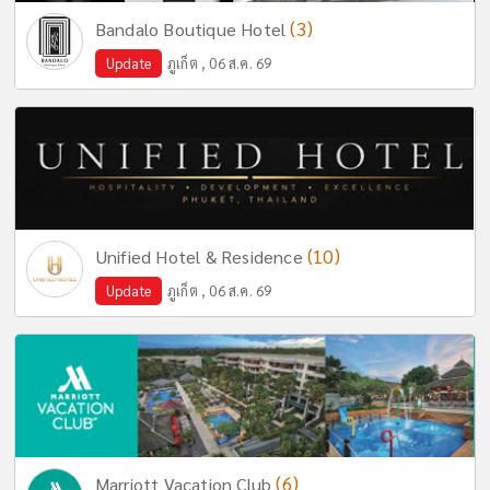
(3)
Bandalo Boutique Hotel
Update
ภูเก็ต , 06 ส.ค. 69
(10)
Unified Hotel & Residence
Update
ภูเก็ต , 06 ส.ค. 69
(6)
Marriott Vacation Club