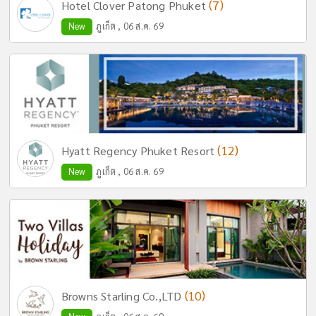
(7)
Hotel Clover Patong Phuket
New
ภูเก็ต , 06 ส.ค. 69
(12)
Hyatt Regency Phuket Resort
New
ภูเก็ต , 06 ส.ค. 69
(10)
Browns Starling Co.,LTD