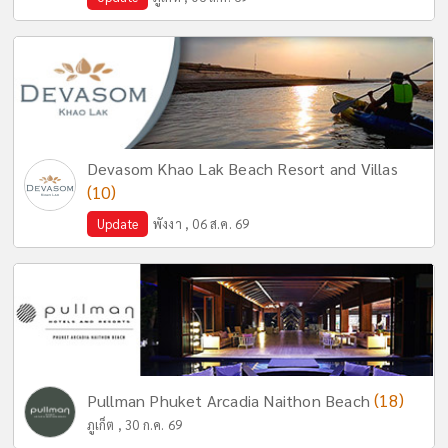
Devasom Khao Lak Beach Resort and Villas
(10)
Update
พังงา , 06 ส.ค. 69
(18)
Pullman Phuket Arcadia Naithon Beach
ภูเก็ต , 30 ก.ค. 69