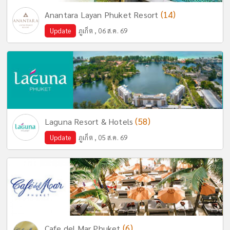
(14)
Anantara Layan Phuket Resort
Update
ภูเก็ต , 06 ส.ค. 69
(58)
Laguna Resort & Hotels
Update
ภูเก็ต , 05 ส.ค. 69
(6)
Cafe del Mar Phuket