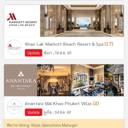
(17)
Khao Lak Marriott Beach Resort & Spa
Update
พังงา , 06 ส.ค. 69
(4)
Anantara Mai Khao Phuket Villas
Update
ภูเก็ต , 04 ส.ค. 69
We’re Hiring: Villas Operations Manager