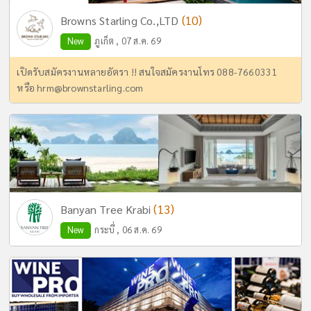
(10)
Browns Starling Co.,LTD
New
ภูเก็ต , 07 ส.ค. 69
เปิดรับสมัครงานหลายอัตรา !! สนใจสมัครงานโทร 088-7660331
หรือ
hrm@brownstarling.com
(13)
Banyan Tree Krabi
New
กระบี่ , 06 ส.ค. 69