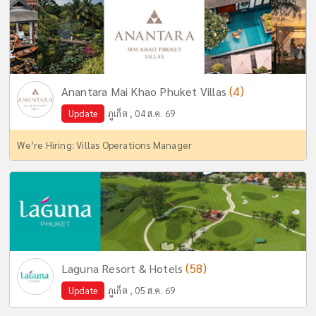
(4)
Anantara Mai Khao Phuket Villas
Update
ภูเก็ต , 04 ส.ค. 69
We’re Hiring: Villas Operations Manager
(58)
Laguna Resort & Hotels
Update
ภูเก็ต , 05 ส.ค. 69