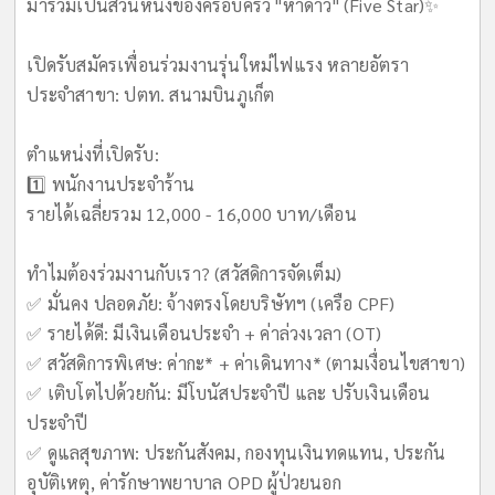
มาร่วมเป็นส่วนหนึ่งของครอบครัว "ห้าดาว" (Five Star)✨
เปิดรับสมัครเพื่อนร่วมงานรุ่นใหม่ไฟแรง หลายอัตรา
ประจำสาขา: ปตท. สนามบินภูเก็ต
ตำแหน่งที่เปิดรับ:
1️⃣ พนักงานประจำร้าน
รายได้เฉลี่ยรวม 12,000 - 16,000 บาท/เดือน
ทำไมต้องร่วมงานกับเรา? (สวัสดิการจัดเต็ม)
✅ มั่นคง ปลอดภัย: จ้างตรงโดยบริษัทฯ (เครือ CPF)
✅ รายได้ดี: มีเงินเดือนประจำ + ค่าล่วงเวลา (OT)
✅ สวัสดิการพิเศษ: ค่ากะ* + ค่าเดินทาง* (ตามเงื่อนไขสาขา)
✅ เติบโตไปด้วยกัน: มีโบนัสประจำปี และ ปรับเงินเดือน
ประจำปี
✅ ดูแลสุขภาพ: ประกันสังคม, กองทุนเงินทดแทน, ประกัน
อุบัติเหตุ, ค่ารักษาพยาบาล OPD ผู้ป่วยนอก