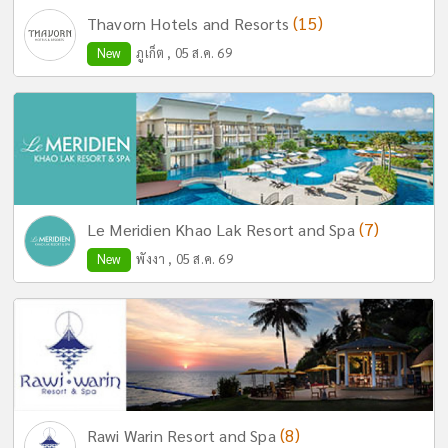
(15)
Thavorn Hotels and Resorts
New
ภูเก็ต , 05 ส.ค. 69
(7)
Le Meridien Khao Lak Resort and Spa
New
พังงา , 05 ส.ค. 69
(8)
Rawi Warin Resort and Spa