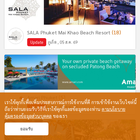
(18)
SALA Phuket Mai Khao Beach Resort
Update
ภูเก็ต , 05 ส.ค. 69
(5)
Amari Phuket
เราใช้คุกกี้เพื่อเพิ่มประสบการณ์การใช้งานที่ดี การเข้าใช้งานเว็บไซต์นี้
Update
ภูเก็ต , 04 ส.ค. 69
ถือว่าท่านยอมรับวิธีที่เราใช้คุกกี้และข้อมูลของท่าน
ตามนโยบาย
คุ้มครองข้อมูลส่วนบุคคล
ของเรา
ยอมรับ