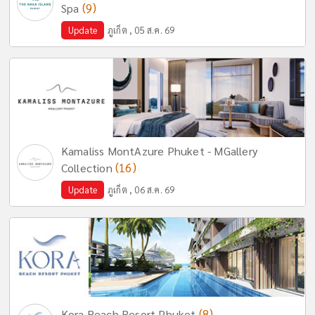
(9)
Spa
Update
ภูเก็ต , 05 ส.ค. 69
Kamaliss MontAzure Phuket - MGallery
(16)
Collection
Update
ภูเก็ต , 06 ส.ค. 69
(8)
Kora Beach Resort Phuket