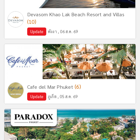
Devasom Khao Lak Beach Resort and Villas
(10)
Update
พังงา , 06 ส.ค. 69
(6)
Cafe del Mar Phuket
Update
ภูเก็ต , 05 ส.ค. 69