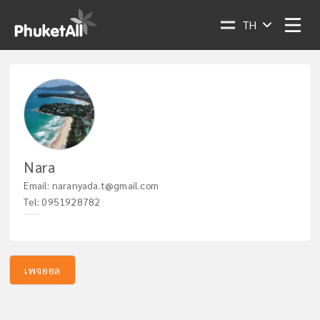
TH
Nara
Email:
naranyada.t@gmail.com
Tel:
0951928782
เพจออล