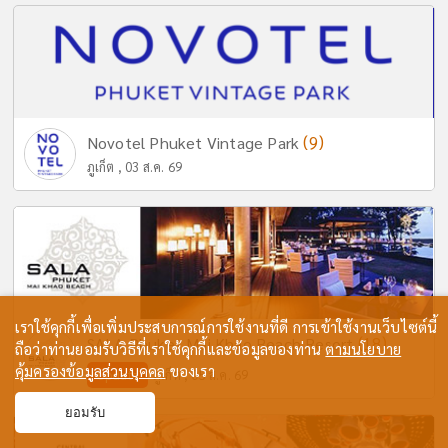
(9)
Novotel Phuket Vintage Park
ภูเก็ต , 03 ส.ค. 69
เราใช้คุกกี้เพื่อเพิ่มประสบการณ์การใช้งานที่ดี การเข้าใช้งานเว็บไซต์นี้
(18)
SALA Phuket Mai Khao Beach Resort
ถือว่าท่านยอมรับวิธีที่เราใช้คุกกี้และข้อมูลของท่าน
ตามนโยบาย
คุ้มครองข้อมูลส่วนบุคคล
ของเรา
Update
ภูเก็ต , 05 ส.ค. 69
ยอมรับ