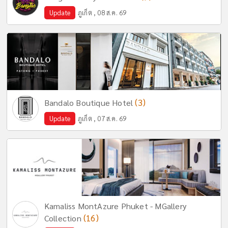
Update
ภูเก็ต , 08 ส.ค. 69
(3)
Bandalo Boutique Hotel
Update
ภูเก็ต , 07 ส.ค. 69
Kamaliss MontAzure Phuket - MGallery
(16)
Collection