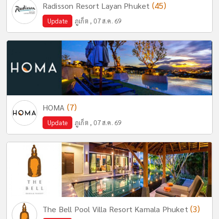
(45)
Radisson Resort Layan Phuket
Update
ภูเก็ต , 07 ส.ค. 69
(7)
HOMA
Update
ภูเก็ต , 07 ส.ค. 69
(3)
The Bell Pool Villa Resort Kamala Phuket