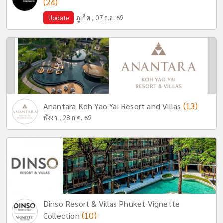
(24)
Update
ภูเก็ต , 07 ส.ค. 69
(13)
Anantara Koh Yao Yai Resort and Villas
พังงา , 28 ก.ค. 69
Dinso Resort & Villas Phuket Vignette
(10)
Collection