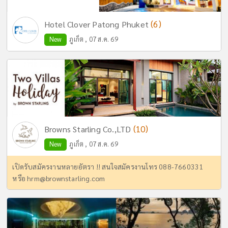
(6)
Hotel Clover Patong Phuket
New
ภูเก็ต , 07 ส.ค. 69
(10)
Browns Starling Co.,LTD
New
ภูเก็ต , 07 ส.ค. 69
เปิดรับสมัครงานหลายอัตรา !! สนใจสมัครงานโทร 088-7660331
หรือ
hrm@brownstarling.com