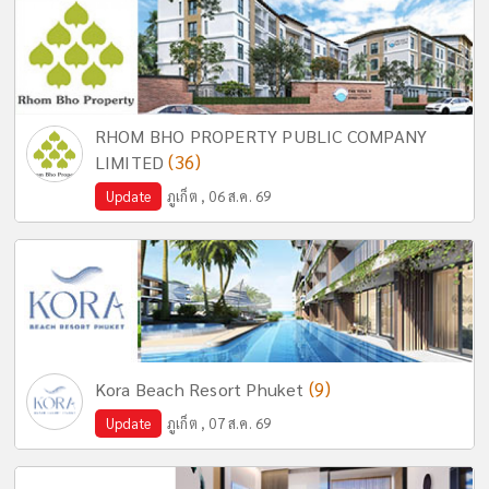
RHOM BHO PROPERTY PUBLIC COMPANY
(36)
LIMITED
Update
ภูเก็ต , 06 ส.ค. 69
(9)
Kora Beach Resort Phuket
Update
ภูเก็ต , 07 ส.ค. 69