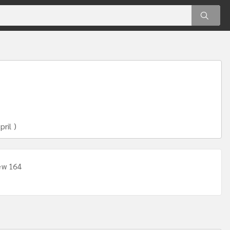
ril )
ew 164