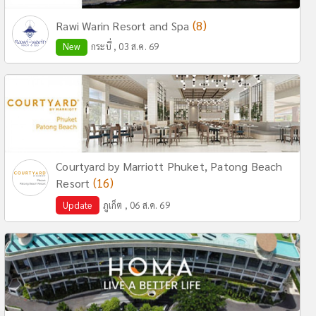
(8)
Rawi Warin Resort and Spa
New
กระบี่ , 03 ส.ค. 69
Courtyard by Marriott Phuket, Patong Beach
(16)
Resort
Update
ภูเก็ต , 06 ส.ค. 69