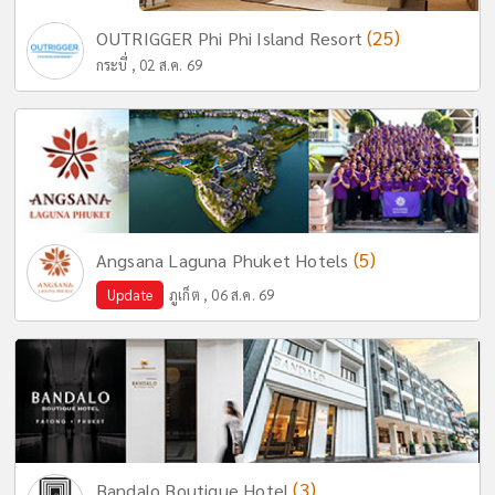
(25)
OUTRIGGER Phi Phi Island Resort
กระบี่ , 02 ส.ค. 69
(5)
Angsana Laguna Phuket Hotels
Update
ภูเก็ต , 06 ส.ค. 69
(3)
Bandalo Boutique Hotel