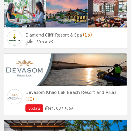
(15)
Diamond Cliff Resort & Spa
ภูเก็ต , 30 ก.ค. 69
Devasom Khao Lak Beach Resort and Villas
(10)
Update
พังงา , 08 ส.ค. 69