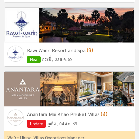
(8)
Rawi Warin Resort and Spa
New
กระบี่ , 03 ส.ค. 69
(4)
Anantara Mai Khao Phuket Villas
Update
ภูเก็ต , 04 ส.ค. 69
We’re Hiring: Villas Operations Manager