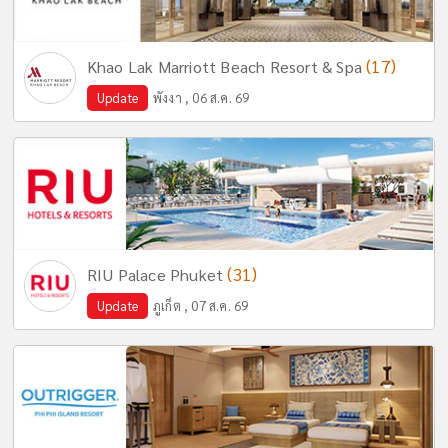
(17)
Khao Lak Marriott Beach Resort & Spa
Update
พังงา , 06 ส.ค. 69
(31)
RIU Palace Phuket
Update
ภูเก็ต , 07 ส.ค. 69