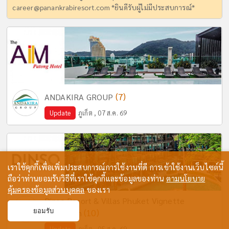
career@panankrabiresort.com
*ยินดีรับผู้ไม่มีประสบการณ์*
(7)
ANDAKIRA GROUP
Update
ภูเก็ต , 07 ส.ค. 69
เราใช้คุกกี้เพื่อเพิ่มประสบการณ์การใช้งานที่ดี การเข้าใช้งานเว็บไซต์นี้
ถือว่าท่านยอมรับวิธีที่เราใช้คุกกี้และข้อมูลของท่าน
ตามนโยบาย
คุ้มครองข้อมูลส่วนบุคคล
ของเรา
Dinso Resort & Villas Phuket Vignette
ยอมรับ
(10)
Collection
Update
ภูเก็ต , 05 ส.ค. 69