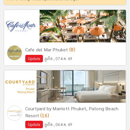
(8)
Cafe del Mar Phuket
Update
ภูเก็ต , 07 ส.ค. 69
Courtyard by Marriott Phuket, Patong Beach
(16)
Resort
Update
ภูเก็ต , 06 ส.ค. 69