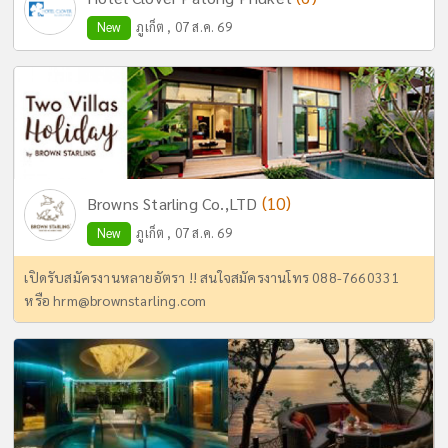
New
ภูเก็ต , 07 ส.ค. 69
(10)
Browns Starling Co.,LTD
New
ภูเก็ต , 07 ส.ค. 69
เปิดรับสมัครงานหลายอัตรา !! สนใจสมัครงานโทร 088-7660331
หรือ
hrm@brownstarling.com