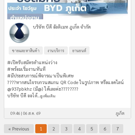
บริษัท บีดี อัลติเมท ภูเก็ต จำกัด
ขายและหาสินค้า
งานบริการ
ยานยนต์
#เปิดรับสมัครตำแหน่งว่าง
#พร้อมเริ่มงานทันที
#มีประสบการณ์พิจารณาเป็นพิเศษ
????หากสนใจรบกวนสแกน QR Code ในรูปภาพ หรือแอดไลน์
@937pbkhz (มี@) ได้เลยค่ะ????????
บริษัท บีดี ออโต้...
ดูเพิ่มเติม
09:46 | 06 ส.ค. 69
ภูเก็ต
« Previous
1
2
3
4
5
6
7