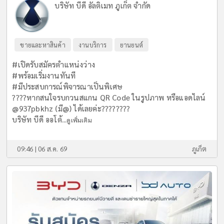
บริษัท บีดี อัลติเมท ภูเก็ต จำกัด
ขายและหาสินค้า
งานบริการ
ยานยนต์
#เปิดรับสมัครตำแหน่งว่าง
#พร้อมเริ่มงานทันที
#มีประสบการณ์พิจารณาเป็นพิเศษ
????หากสนใจรบกวนสแกน QR Code ในรูปภาพ หรือแอดไลน์
@937pbkhz (มี@) ได้เลยค่ะ????????
บริษัท บีดี ออโต้...
ดูเพิ่มเติม
09:46 | 06 ส.ค. 69
ภูเก็ต