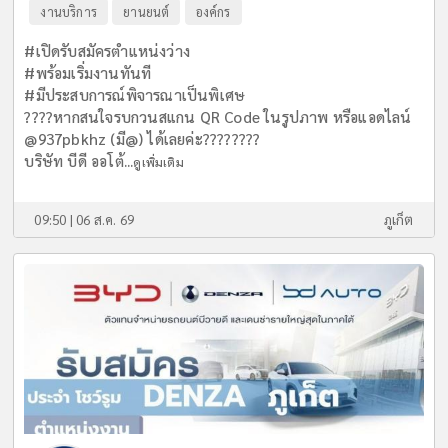
งานบริการ
ยานยนต์
องค์กร
#เปิดรับสมัครตำแหน่งว่าง
#พร้อมเริ่มงานทันที
#มีประสบการณ์พิจารณาเป็นพิเศษ
????หากสนใจรบกวนสแกน QR Code ในรูปภาพ หรือแอดไลน์
@937pbkhz (มี@) ได้เลยค่ะ????????
บริษัท บีดี ออโต้...
ดูเพิ่มเติม
09:50 | 06 ส.ค. 69
ภูเก็ต