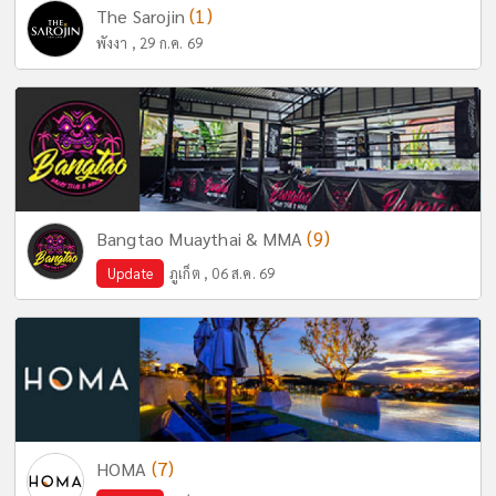
(1)
The Sarojin
พังงา , 29 ก.ค. 69
(9)
Bangtao Muaythai & MMA
Update
ภูเก็ต , 06 ส.ค. 69
(7)
HOMA