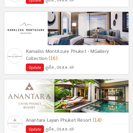
Kamaliss MontAzure Phuket - MGallery
(16)
Collection
Update
ภูเก็ต , 06 ส.ค. 69
(14)
Anantara Layan Phuket Resort
Update
ภูเก็ต , 06 ส.ค. 69