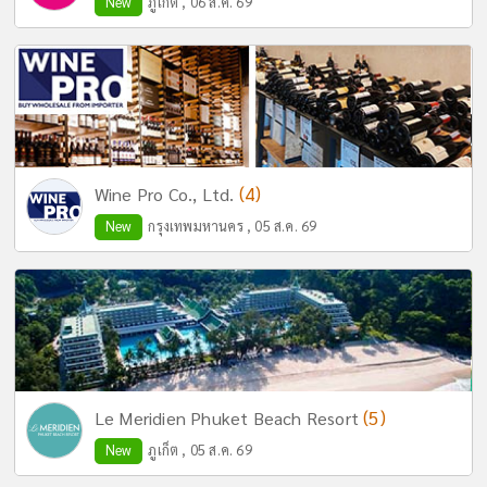
New
ภูเก็ต , 06 ส.ค. 69
(4)
Wine Pro Co., Ltd.
New
กรุงเทพมหานคร , 05 ส.ค. 69
(5)
Le Meridien Phuket Beach Resort
New
ภูเก็ต , 05 ส.ค. 69