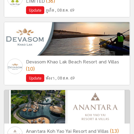
(36)
LIMITED
Update
ภูเก็ต , 08 ส.ค. 69
Devasom Khao Lak Beach Resort and Villas
(10)
Update
พังงา , 08 ส.ค. 69
(13)
Anantara Koh Yao Yai Resort and Villas