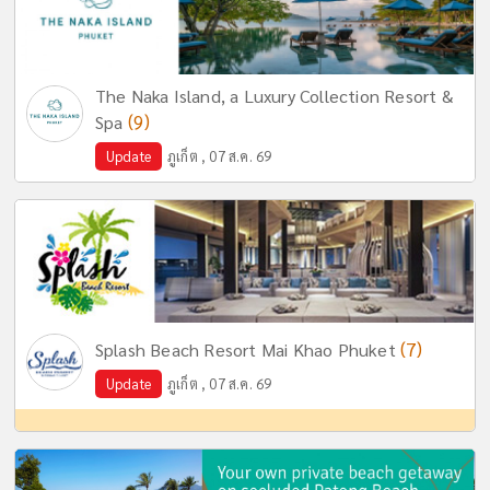
The Naka Island, a Luxury Collection Resort &
(9)
Spa
Update
ภูเก็ต , 07 ส.ค. 69
(7)
Splash Beach Resort Mai Khao Phuket
Update
ภูเก็ต , 07 ส.ค. 69