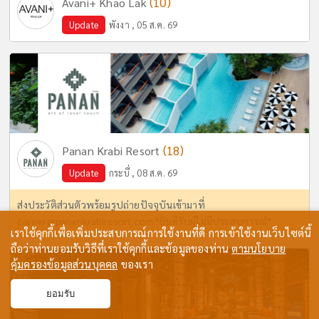
(10)
Avani+ Khao Lak
Update
พังงา , 05 ส.ค. 69
(18)
Panan Krabi Resort
Update
กระบี่ , 08 ส.ค. 69
ส่งประวัติส่วนตัวพร้อมรูปถ่ายปัจจุบันเข้ามาที่
career@panankrabiresort.com
*ยินดีรับผู้ไม่มีประสบการณ์*
เราใช้คุกกี้เพื่อเพิ่มประสบการณ์การใช้งานที่ดี การเข้าใช้งานเว็บไซต์นี้
ถือว่าท่านยอมรับวิธีที่เราใช้คุกกี้และข้อมูลของท่าน
ตามนโยบาย
คุ้มครองข้อมูลส่วนบุคคล
ของเรา
ยอมรับ