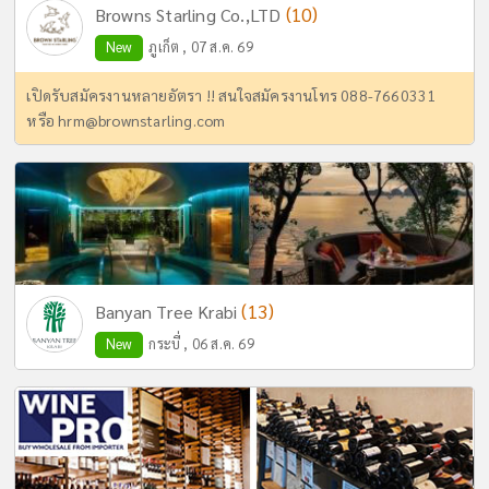
(10)
Browns Starling Co.,LTD
New
ภูเก็ต , 07 ส.ค. 69
เปิดรับสมัครงานหลายอัตรา !! สนใจสมัครงานโทร 088-7660331
หรือ
hrm@brownstarling.com
(13)
Banyan Tree Krabi
New
กระบี่ , 06 ส.ค. 69