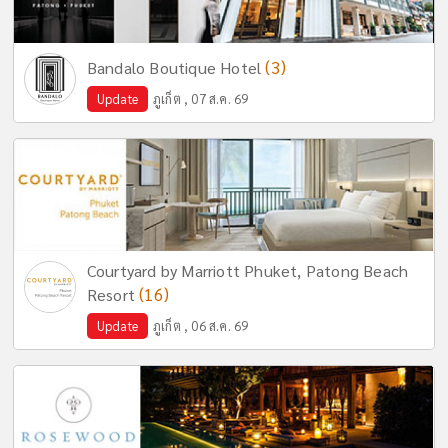
(3)
Bandalo Boutique Hotel
Update
ภูเก็ต , 07 ส.ค. 69
Courtyard by Marriott Phuket, Patong Beach
(16)
Resort
Update
ภูเก็ต , 06 ส.ค. 69