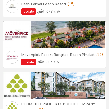
(15)
Baan Laimai Beach Resort
Update
ภูเก็ต , 07 ส.ค. 69
(14)
Movenpick Resort Bangtao Beach Phuket
Update
ภูเก็ต , 08 ส.ค. 69
RHOM BHO PROPERTY PUBLIC COMPANY