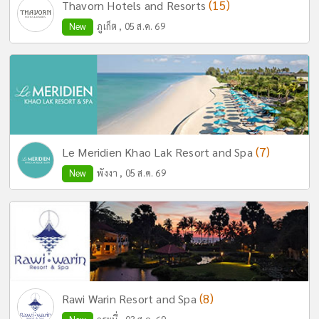
(15)
Thavorn Hotels and Resorts
New
ภูเก็ต , 05 ส.ค. 69
(7)
Le Meridien Khao Lak Resort and Spa
New
พังงา , 05 ส.ค. 69
(8)
Rawi Warin Resort and Spa