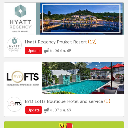
(12)
Hyatt Regency Phuket Resort
Update
ภูเก็ต , 06 ส.ค. 69
(1)
BYD Lofts Boutique Hotel and service
Update
ภูเก็ต , 07 ส.ค. 69