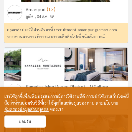
(13)
Amanpuri
ภูเก็ต , 04 ส.ค. 69
กรุณาส่งประวัติส่วนตัวมาที่
recruitment.amanpuri@aman.com
หากท่านผ่านการพิจารณาเราจะติดต่อไปเพื่อนัดสัมภาษณ์
Kamaliss MontAzure Phuket - MGallery
(16)
Collection
เราใช้คุกกี้เพื่อเพิ่มประสบการณ์การใช้งานที่ดี การเข้าใช้งานเว็บไซต์นี้
ถือว่าท่านยอมรับวิธีที่เราใช้คุกกี้และข้อมูลของท่าน
ตามนโยบาย
Update
ภูเก็ต , 07 ส.ค. 69
คุ้มครองข้อมูลส่วนบุคคล
ของเรา
ยอมรับ