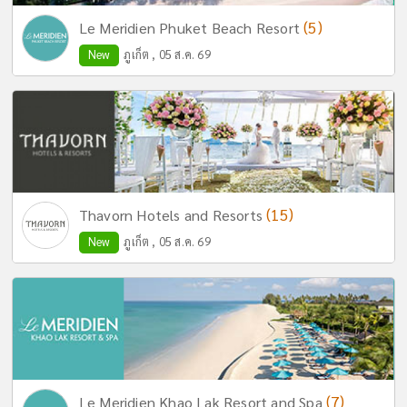
(5)
Le Meridien Phuket Beach Resort
New
ภูเก็ต , 05 ส.ค. 69
(15)
Thavorn Hotels and Resorts
New
ภูเก็ต , 05 ส.ค. 69
(7)
Le Meridien Khao Lak Resort and Spa