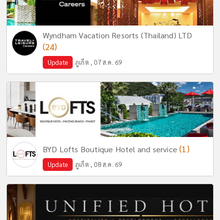
Wyndham Vacation Resorts (Thailand) LTD
(24)
Update
ภูเก็ต , 07 ส.ค. 69
(1)
BYD Lofts Boutique Hotel and service
Update
ภูเก็ต , 08 ส.ค. 69