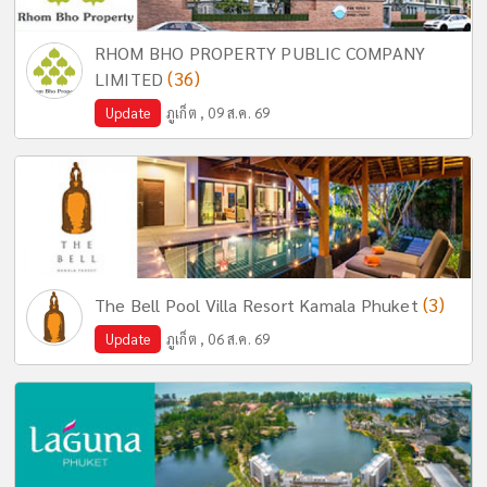
RHOM BHO PROPERTY PUBLIC COMPANY
(36)
LIMITED
Update
ภูเก็ต , 09 ส.ค. 69
(3)
The Bell Pool Villa Resort Kamala Phuket
Update
ภูเก็ต , 06 ส.ค. 69