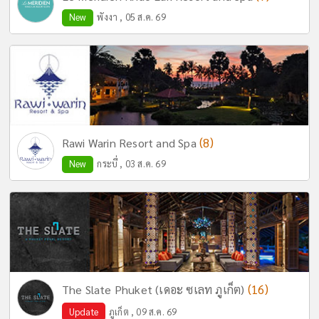
New
พังงา , 05 ส.ค. 69
(8)
Rawi Warin Resort and Spa
New
กระบี่ , 03 ส.ค. 69
(16)
The Slate Phuket (เดอะ ซเลท ภูเก็ต)
Update
ภูเก็ต , 09 ส.ค. 69