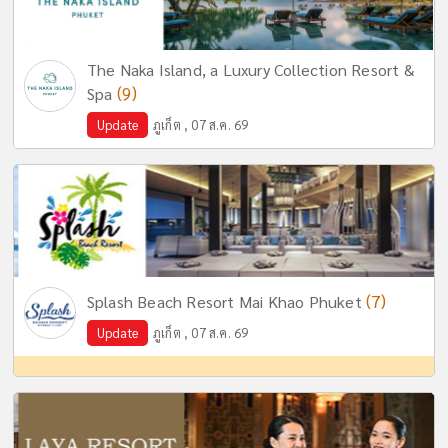
The Naka Island, a Luxury Collection Resort &
(9)
Spa
Update
ภูเก็ต , 07 ส.ค. 69
(7)
Splash Beach Resort Mai Khao Phuket
Update
ภูเก็ต , 07 ส.ค. 69