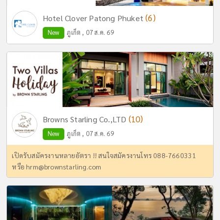
(6)
Hotel Clover Patong Phuket
New
ภูเก็ต , 07 ส.ค. 69
(10)
Browns Starling Co.,LTD
New
ภูเก็ต , 07 ส.ค. 69
เปิดรับสมัครงานหลายอัตรา !! สนใจสมัครงานโทร 088-7660331
หรือ
hrm@brownstarling.com