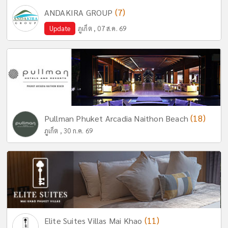
(7)
ANDAKIRA GROUP
Update
ภูเก็ต , 07 ส.ค. 69
(18)
Pullman Phuket Arcadia Naithon Beach
ภูเก็ต , 30 ก.ค. 69
(11)
Elite Suites Villas Mai Khao