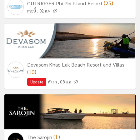
(25)
OUTRIGGER Phi Phi Island Resort
กระบี่ , 02 ส.ค. 69
Devasom Khao Lak Beach Resort and Villas
(10)
Update
พังงา , 08 ส.ค. 69
(1)
The Sarojin