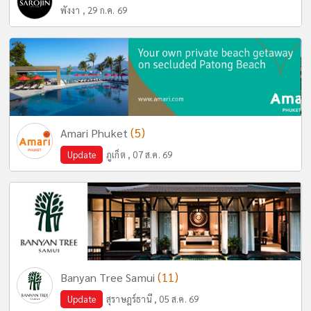
พังงา , 29 ก.ค. 69
(5)
Amari Phuket
Update
ภูเก็ต , 07 ส.ค. 69
(11)
Banyan Tree Samui
Update
สุราษฎร์ธานี , 05 ส.ค. 69