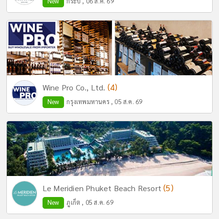
New
กระบี่ , 06 ส.ค. 69
(4)
Wine Pro Co., Ltd.
New
กรุงเทพมหานคร , 05 ส.ค. 69
(5)
Le Meridien Phuket Beach Resort
New
ภูเก็ต , 05 ส.ค. 69