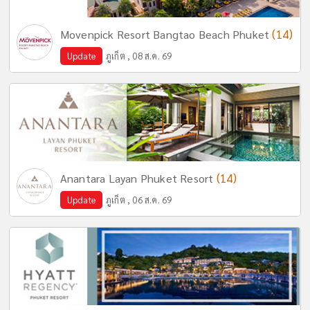
(14)
Movenpick Resort Bangtao Beach Phuket
Update
ภูเก็ต , 08 ส.ค. 69
(14)
Anantara Layan Phuket Resort
Update
ภูเก็ต , 06 ส.ค. 69