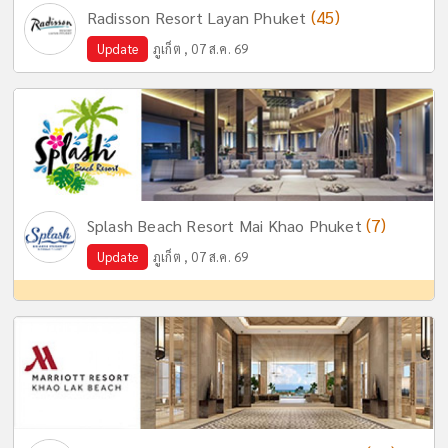
(45)
Radisson Resort Layan Phuket
Update
ภูเก็ต , 07 ส.ค. 69
(7)
Splash Beach Resort Mai Khao Phuket
Update
ภูเก็ต , 07 ส.ค. 69