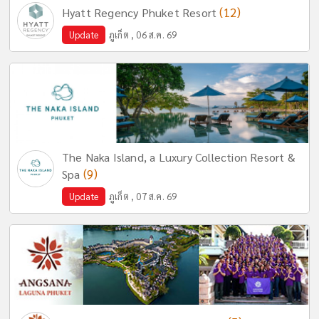
(12)
Hyatt Regency Phuket Resort
Update
ภูเก็ต , 06 ส.ค. 69
The Naka Island, a Luxury Collection Resort &
(9)
Spa
Update
ภูเก็ต , 07 ส.ค. 69