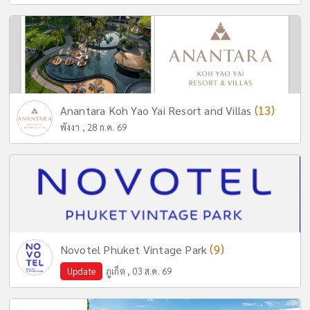
(13)
Anantara Koh Yao Yai Resort and Villas
พังงา , 28 ก.ค. 69
(9)
Novotel Phuket Vintage Park
Update
ภูเก็ต , 03 ส.ค. 69